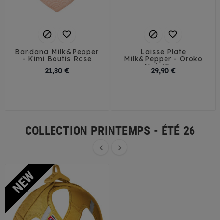




Bandana Milk&Pepper
Laisse Plate
- Kimi Boutis Rose
Milk&Pepper - Oroko
Noir/Ecru
Prix
Prix
21,80 €
29,90 €
30
35
40
45
50
COLLECTION PRINTEMPS - ÉTÉ 26

