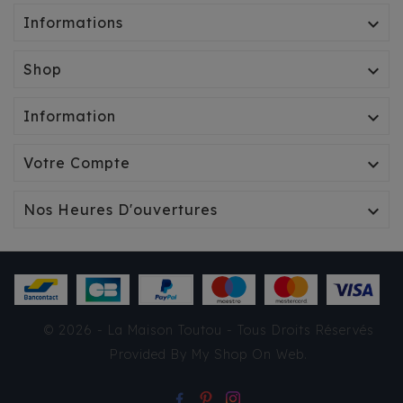
Informations

Shop

Information

Votre Compte

Nos Heures D'ouvertures

© 2026 - La Maison Toutou - Tous Droits Réservés
Provided By
My Shop On Web
.