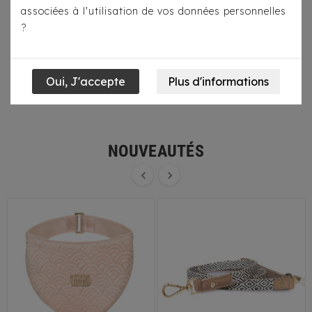
associées à l'utilisation de vos données personnelles
?
Nourriture
Promenade
Repos


NOUVEAUTÉS

