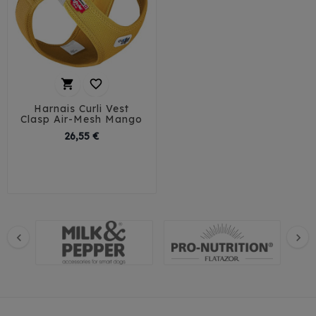


Harnais Curli Vest
Clasp Air-Mesh Mango
Prix
26,55 €
3XS
2XS
XS
S
M
L

