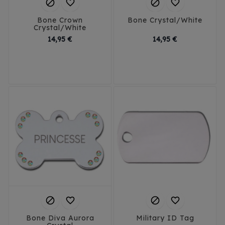




Bone Crown
Bone Crystal/White
Crystal/White
Prix
Prix
14,95 €
14,95 €
Small
Large
Small
Large




Bone Diva Aurora
Military ID Tag