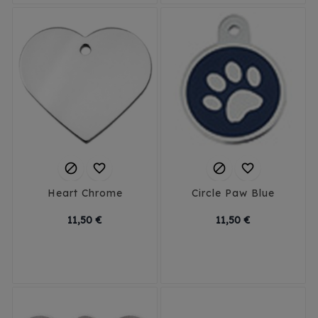




Heart Chrome
Circle Paw Blue
Prix
Prix
11,50 €
11,50 €
Small
Large
Small
Large