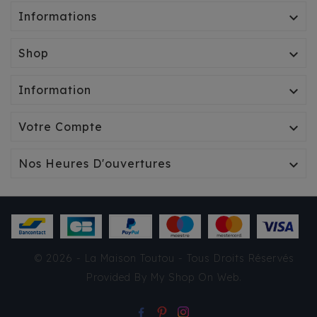
Informations

Shop

Information

Votre Compte

Nos Heures D'ouvertures

© 2026 - La Maison Toutou - Tous Droits Réservés
Provided By
My Shop On Web
.