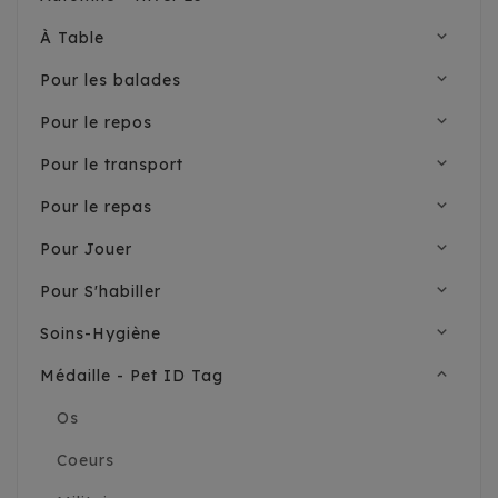
expand_more
À Table
expand_more
Pour les balades
expand_more
Pour le repos
expand_more
Pour le transport
expand_more
Pour le repas
expand_more
Pour Jouer
expand_more
Pour S'habiller
expand_more
Soins-Hygiène
expand_less
Médaille - Pet ID Tag
Os
Coeurs