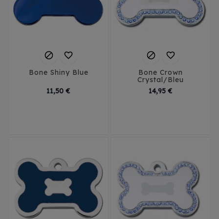




Bone Shiny Blue
Bone Crown
Crystal/Bleu
Prix
Prix
11,50 €
14,95 €
Small
Large
Small
Large