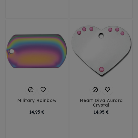
Small
Large
Small
Large




Military Rainbow
Heart Diva Aurora
Crystal
Prix
Prix
14,95 €
14,95 €
Small
Large
Small
Large