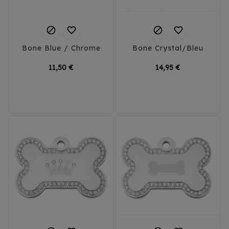




Bone Blue / Chrome
Bone Crystal/Bleu
Prix
Prix
11,50 €
14,95 €
Small
Large
Small
Large