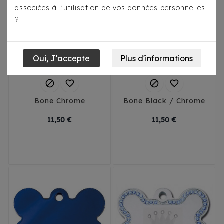
associées à l'utilisation de vos données personnelles
?




Bone Chrome
Bone Black / Chrome
Prix
Prix
11,50 €
11,50 €
Small
Large
Small
Large