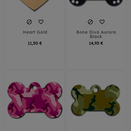




Heart Gold
Bone Diva Aurora
Black
Prix
Prix
11,50 €
14,95 €
Small
Large
Small
Large