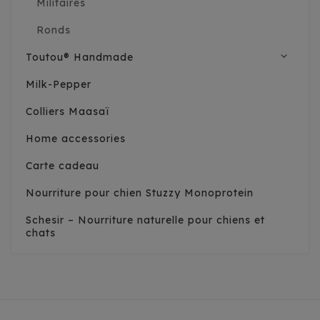
Militaires
Ronds
expand_more
Toutou® Handmade
Milk-Pepper
Colliers Maasaï
Home accessories
Carte cadeau
Nourriture pour chien Stuzzy Monoprotein
Schesir – Nourriture naturelle pour chiens et
chats