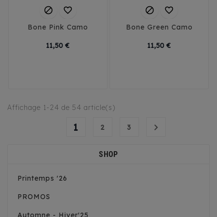




Bone Pink Camo
Bone Green Camo
Prix
Prix
11,50 €
11,50 €
Small
Large
Small
Large
Affichage 1-24 de 54 article(s)
1

2
3
SHOP
Printemps '26
PROMOS
Automne - Hiver'25