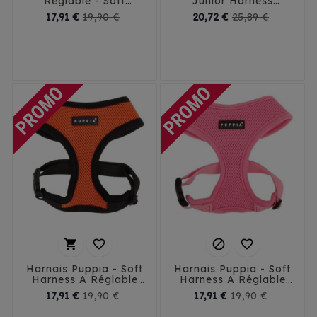
Réglable - Soft
Junior Harness
Harness A Mauve
Ajustable
Prix
Prix
Prix
Prix
17,91 €
19,90 €
20,72 €
25,89 €
de
de
XS
S
M
L
XL
base
base
XS
S
M
L
XXL - 32 cm




Harnais Puppia - Soft
Harnais Puppia - Soft
Harness A Réglable
Harness A Réglable
Orange
Rose
Prix
Prix
Prix
Prix
17,91 €
19,90 €
17,91 €
19,90 €
de
de
XS
S
M
L
XL
XS
S
M
L
XL