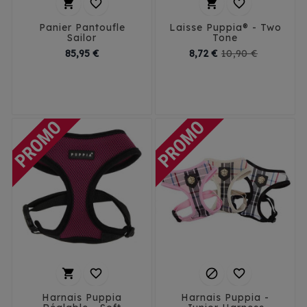




Panier Pantoufle
Laisse Puppia® - Two
Sailor
Tone
Prix
Prix
Prix
85,95 €
8,72 €
10,90 €
de
base
M
L




Harnais Puppia
Harnais Puppia -