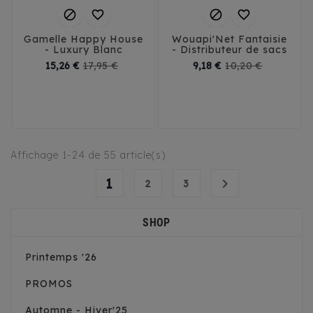




Gamelle Happy House
Wouapi'Net Fantaisie
- Luxury Blanc
- Distributeur de sacs
Prix
Prix
Prix
Prix
15,26 €
17,95 €
9,18 €
10,20 €
de
de
base
base
S
M
L
Affichage 1-24 de 55 article(s)
1

2
3
SHOP
Printemps '26
PROMOS
Automne - Hiver'25