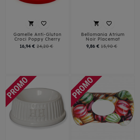




Gamelle Anti-Gluton
Bellomania Atrium
Croci Poppy Cherry
Noir Placemat
Prix
Prix
Prix
Prix
16,94 €
24,20 €
9,86 €
15,90 €
de
de
base
base