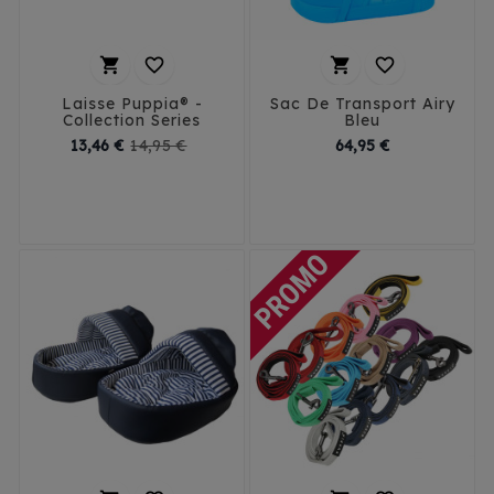




Laisse Puppia® -
Sac De Transport Airy
Collection Series
Bleu
Prix
Prix
Prix
13,46 €
14,95 €
64,95 €
de
base