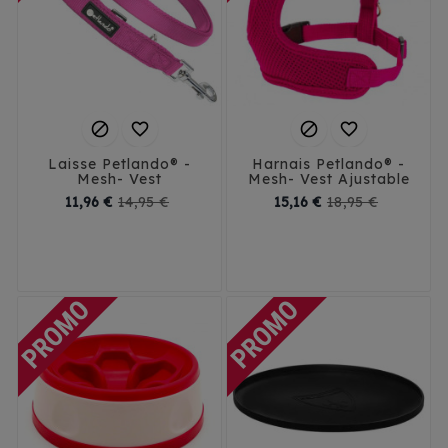




Laisse Petlando® -
Harnais Petlando® -
Mesh- Vest
Mesh- Vest Ajustable
Prix
Prix
Prix
Prix
11,96 €
14,95 €
15,16 €
18,95 €
de
de
base
base
S
S