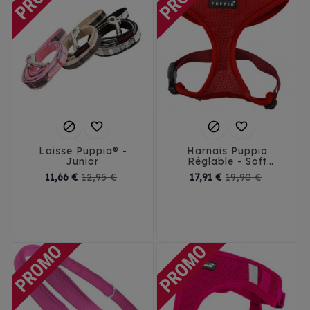




Laisse Puppia® -
Harnais Puppia
Junior
Réglable - Soft
Harness A Rouge
Prix
Prix
Prix
Prix
11,66 €
12,95 €
17,91 €
19,90 €
de
de
XS
S
M
L
XL
base
base
XXL - 32 cm