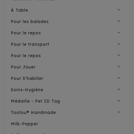
expand_more
À Table
expand_more
Pour les balades
expand_more
Pour le repos
expand_more
Pour le transport
expand_more
Pour le repas
expand_more
Pour Jouer
expand_more
Pour S'habiller
expand_more
Soins-Hygiène
expand_more
Médaille - Pet ID Tag
expand_more
Toutou® Handmade
Milk-Pepper