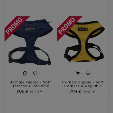
base
base
XXL - 32 cm
XXL - 32 cm
Promo !




Harnais Puppia - Soft
Harnais Puppia - Soft
Harness A Réglable
Harness A Réglable
Bleu Marine
Jaune
Prix
Prix
Prix
Prix
17,91 €
19,90 €
17,91 €
19,90 €
de
de
XS
S
M
L
XL
XS
S
M
L
XL
base
base
XXL - 32 cm
XXL - 32 cm