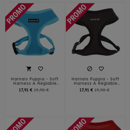




Harnais Puppia - Soft
Harnais Puppia - Soft
Harness A Réglable
Harness A Réglable
Bleu Ciel
Brun
Prix
Prix
Prix
Prix
17,91 €
19,90 €
17,91 €
19,90 €
de
de
XS
S
M
L
XL
XS
S
M
L
XL
base
base
XXL - 32 cm
XXL - 32 cm