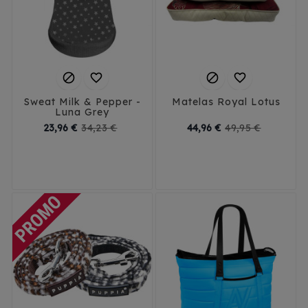




Sweat Milk & Pepper -
Matelas Royal Lotus
Luna Grey
Prix
Prix
Prix
Prix
23,96 €
34,23 €
44,96 €
49,95 €
de
de
base
base
42
S
M