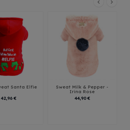


eat Santa Elfie
Sweat Milk & Pepper -





Irina Rose
Prix
Prix
42,96 €
44,90 €
26
29
32
35
38
30
35
40
41