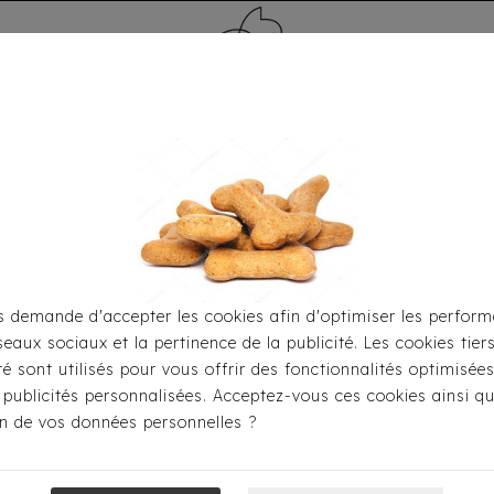
MÉDAILLE - PET ID TAG
TOILETTAGE
HOME
CARTES CADEAUX
 demande d'accepter les cookies afin d'optimiser les perform
seaux sociaux et la pertinence de la publicité. Les cookies tier
Pour S'habiller
Sweats
Sweat Milk & Pepper - Jean S
ité sont utilisés pour vous offrir des fonctionnalités optimisée
 publicités personnalisées. Acceptez-vous ces cookies ainsi qu
ion de vos données personnelles ?
Sweat Milk & P