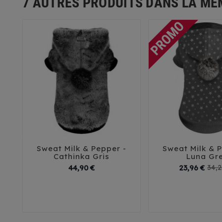
7 AUTRES PRODUITS DANS LA MÊ
Sweat Milk & Pepper -
Sweat Milk & 





Cathinka Gris
Luna Gr
Prix
44,90 €
23,96 €
34,2
26
29
32
35
38
42
41