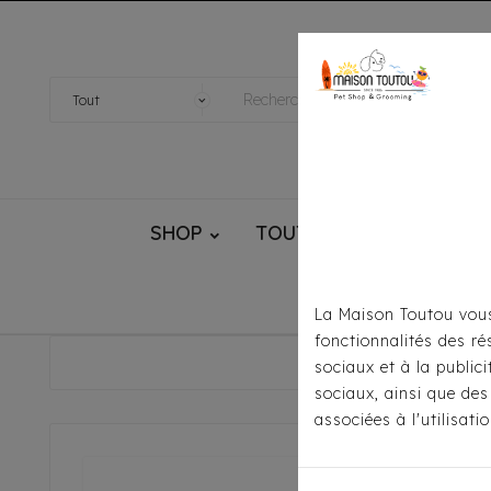
SHOP
TOUTOU® HANDMADE
La Maison Toutou vous
fonctionnalités des ré
Accueil
sociaux et à la public
sociaux, ainsi que des
associées à l'utilisat