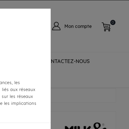
0
Mon compte
 ACCESSORIES
CONTACTEZ-NOUS
ances, les
s liés aux réseaux
trawberry
s sur les réseaux
e les implications
epper - Jean