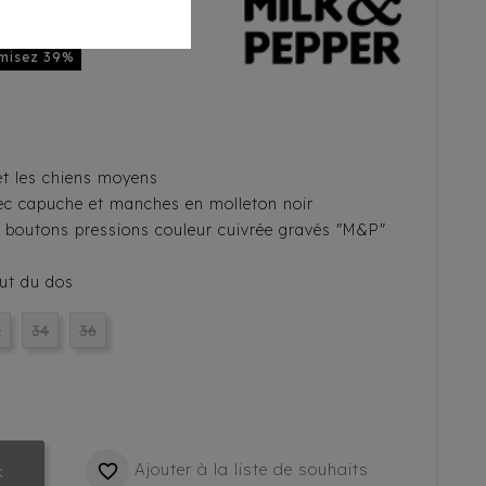
misez 39%
 et les chiens moyens
ec capuche et manches en molleton noir
r boutons pressions couleur cuivrée gravés "M&P"
aut du dos
2
34
36
Ajouter à la liste de souhaits

k