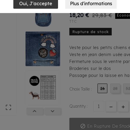
Strawberry
18,20 €
29,83 €
Écono
TTC
Rupture de stock
Veste pour les petits chiens
Veste en jean denim usée av
Fermeture sous le ventre pa
Broderies sur le dos
Passage pour la laisse en h
26
28
3
Choix Taille :
Quantity :




En Rupture De Stoc