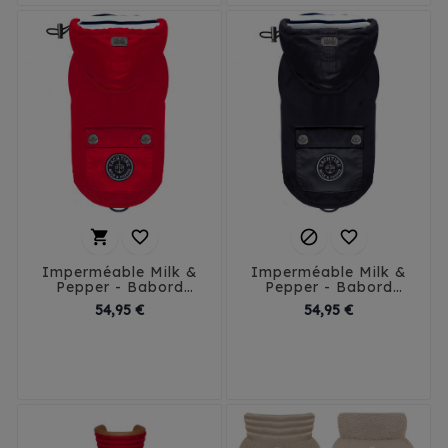




Imperméable Milk &
Imperméable Milk &
Pepper - Babord
Pepper - Babord
Rouge
Marine
Prix
Prix
54,95 €
54,95 €
26
29
32
35
26
29
32
35
38
41
45
38
41
44