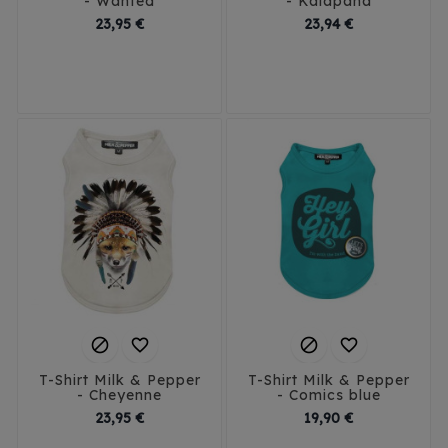
- Wanted
- Kalapana
Prix
Prix
23,95 €
23,94 €
S
M
XL
XS
S
M
L




T-Shirt Milk & Pepper
T-Shirt Milk & Pepper
- Cheyenne
- Comics blue
Prix
Prix
23,95 €
19,90 €