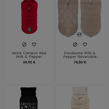




Veste Campus Red
Doudoune Milk &
Milk & Pepper
Pepper Réversible
Amelia
Prix
Prix
69,95 €
74,50 €
29
32
35
38
29
41