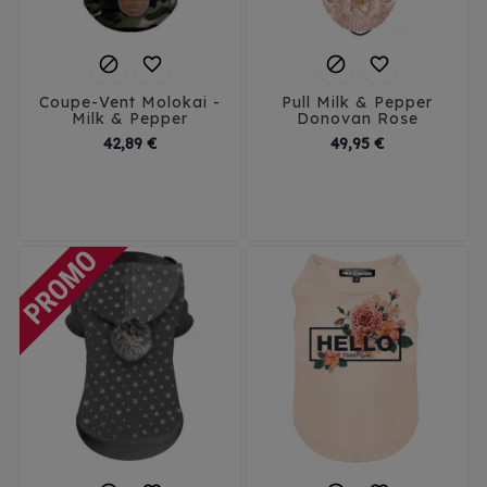




Coupe-Vent Molokai -
Pull Milk & Pepper
Milk & Pepper
Donovan Rose
Prix
Prix
42,89 €
49,95 €
29
32
35
38
29
32
35
44
41