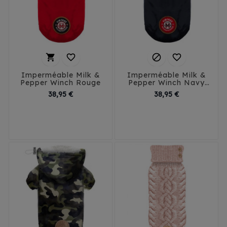




Imperméable Milk &
Imperméable Milk &
Pepper Winch Rouge
Pepper Winch Navy
Bleu
Prix
Prix
38,95 €
38,95 €
32
35
38
32
35
38