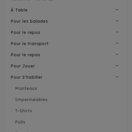
expand_more
À Table
expand_more
Pour les balades
expand_more
Pour le repos
expand_more
Pour le transport
expand_more
Pour le repas
expand_more
Pour Jouer
expand_less
Pour S'habiller
Manteaux
Imperméables
T-Shirts
Pulls