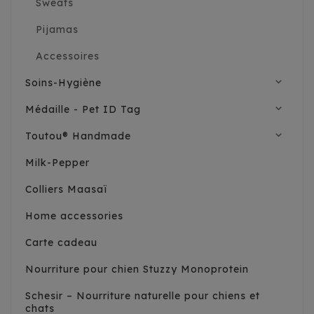
Sweats
Pijamas
Accessoires
expand_more
Soins-Hygiène
expand_more
Médaille - Pet ID Tag
expand_more
Toutou® Handmade
Milk-Pepper
Colliers Maasaï
Home accessories
Carte cadeau
Nourriture pour chien Stuzzy Monoprotein
Schesir – Nourriture naturelle pour chiens et
chats