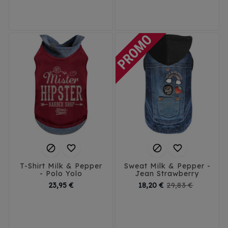
XS
S
M
XS
S
M
L
XL




T-Shirt Milk & Pepper
Sweat Milk & Pepper -
- Polo Yolo
Jean Strawberry
Prix
Prix
Prix
23,95 €
18,20 €
29,83 €
de
26
28
32
34
base
XS
S
36