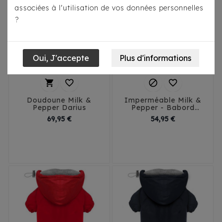
associées à l'utilisation de vos données personnelles
?




Doudoune Milk &
Imperméable Milk &
Pepper Darius
Pepper - Babord
jaune
Prix
Prix
69,95 €
54,95 €
29
32
35
38
26
29
32
35
41
45
38
41
44