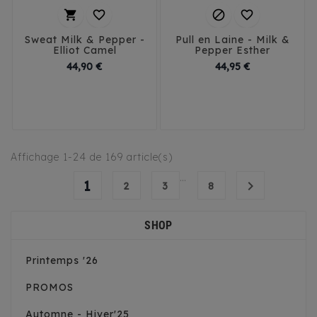




Sweat Milk & Pepper -
Pull en Laine - Milk &
Elliot Camel
Pepper Esther
Prix
Prix
44,90 €
44,95 €
29
32
35
38
32
35
38
41
41
45
Affichage 1-24 de 169 article(s)
…
1

2
3
8
SHOP
Printemps '26
PROMOS
Automne - Hiver'25