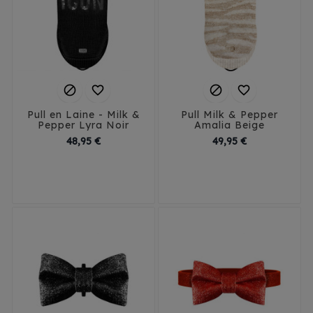




Pull en Laine - Milk &
Pull Milk & Pepper
Pepper Lyra Noir
Amalia Beige
Prix
Prix
48,95 €
49,95 €
29
32
35
38
29
32
35
38
41
41