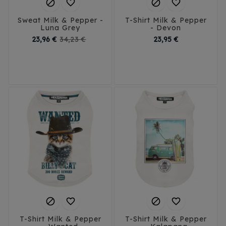




Sweat Milk & Pepper -
T-Shirt Milk & Pepper
Luna Grey
- Devon
Prix
Prix
Prix
23,96 €
34,23 €
23,95 €
de
base
42
XS
M
XL




T-Shirt Milk & Pepper
T-Shirt Milk & Pepper