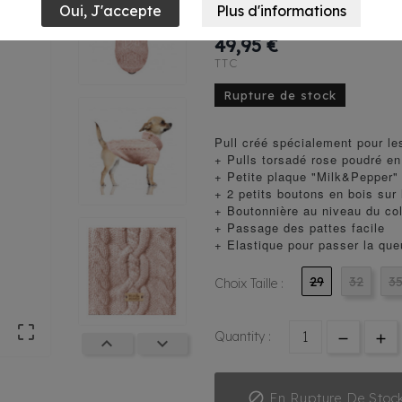
Rose
49,95 €
TTC
Rupture de stock
Pull créé spécialement pour le
+ Pulls torsadé rose poudré en
+ Petite plaque "Milk&Pepper"
+ 2 petits boutons en bois sur 
+ Boutonnière au niveau du col
+ Passage des pattes facile
+ Elastique pour passer la qu
29
32
3
Choix Taille :

Quantity :



En Rupture De Stoc