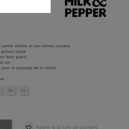
s petits chiens et les chiens moyens
 grosse jauge 
 en bois gravé
le col
 pour le passage de la laisse
eue
5
38
41
Ajouter à la liste de souhaits

k