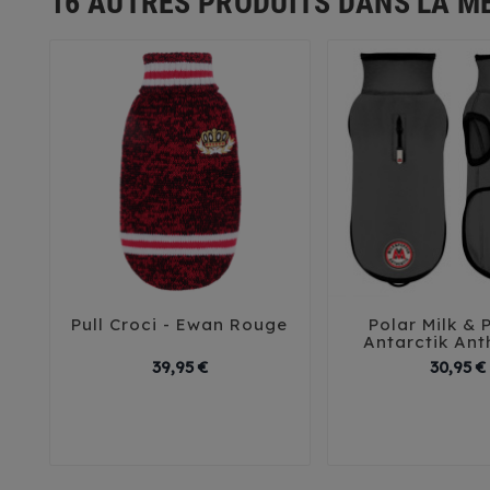
16 AUTRES PRODUITS DANS LA M
Pull Croci - Ewan Rouge
Polar Milk &





Antarctik Ant
Prix
39,95 €
30,95 €
25
30
35
40
45
32
35
3