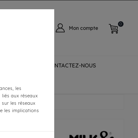
0
Mon compte
 ACCESSORIES
CONTACTEZ-NOUS
ances, les
s liés aux réseaux
 Rose
s sur les réseaux
e les implications
pper Donovan