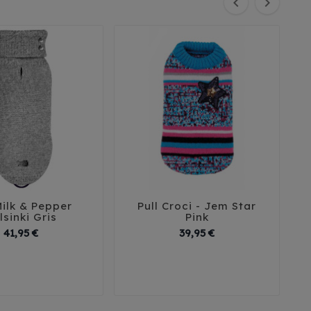


Milk & Pepper
Pull Croci - Jem Star





lsinki Gris
Pink
Prix
Prix
41,95 €
39,95 €
9
32
35
38
25
30
35
40
45
41
45