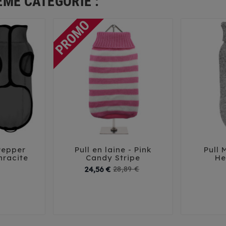
ÊME CATÉGORIE :
 Pepper
Pull en laine - Pink
Pull 





hracite
Candy Stripe
He
Prix
Prix
Prix
24,56 €
28,89 €
de
26
2
base
8
41
XS
S
M
L
XL