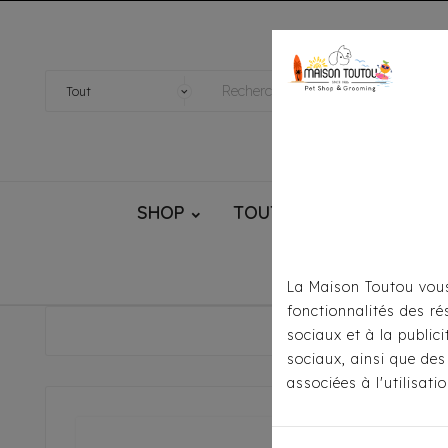
SHOP
TOUTOU® HANDMADE
La Maison Toutou vous
fonctionnalités des ré
Accu
sociaux et à la public
sociaux, ainsi que des
associées à l'utilisat