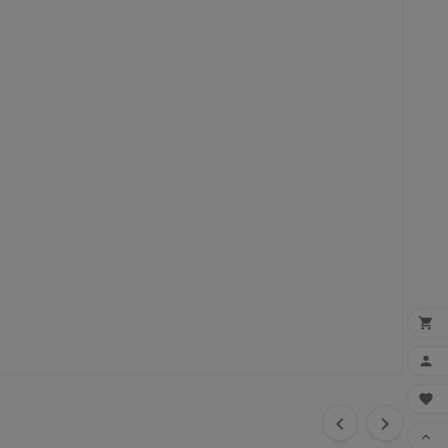





