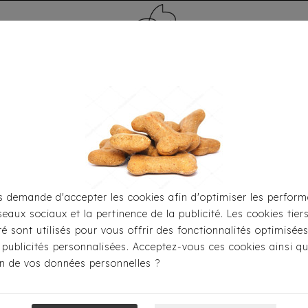
MÉDAILLE - PET ID TAG
TOILETTAGE
HOME
CARTES CADEAUX
 demande d'accepter les cookies afin d'optimiser les perform
seaux sociaux et la pertinence de la publicité. Les cookies tier
eil
Pour S'habiller
Pulls
Pull Milk & Pepper Donovan
ité sont utilisés pour vous offrir des fonctionnalités optimisée
 publicités personnalisées. Acceptez-vous ces cookies ainsi qu
ion de vos données personnelles ?
Pull Milk & Pe