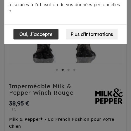
associées à l'utilisation de vos données personnelles
?
Imperméable Milk &
Pepper Winch Rouge
38,95 €
TTC
Milk & Pepper® - La French Fashion pour votre
Chien