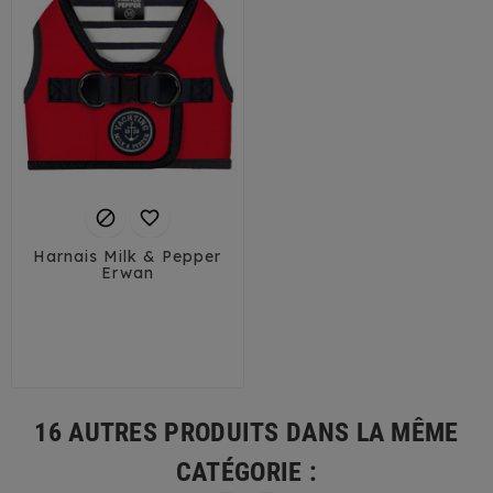


Harnais Milk & Pepper
Erwan
29
32
35
38
41
16 AUTRES PRODUITS DANS LA MÊME
CATÉGORIE :