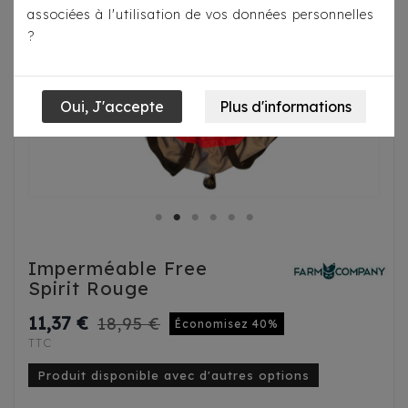
associées à l'utilisation de vos données personnelles
?
Imperméable Free
Spirit Rouge
11,37 €
18,95 €
Économisez 40%
TTC
Produit disponible avec d'autres options