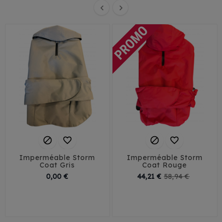






Imperméable Storm
Imperméable Storm
Coat Gris
Coat Rouge
Prix
Prix
Prix
0,00 €
44,21 €
58,94 €
de
44
46
48
base