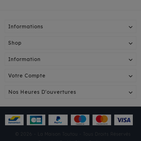
Informations

Shop

Information

Votre Compte

Nos Heures D'ouvertures

IMPERMÉABLE FREE
SPIRIT ROUGE
© 2026 - La Maison Toutou - Tous Droits Réservés