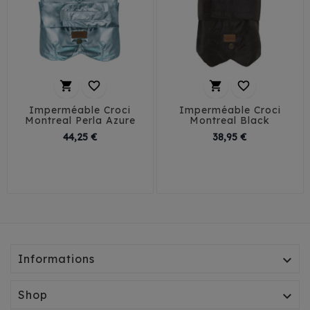




Imperméable Croci
Imperméable Croci
Montreal Perla Azure
Montreal Black
Prix
Prix
44,25 €
38,95 €
30
35
40
45
30
35
40
45
Informations

Shop
