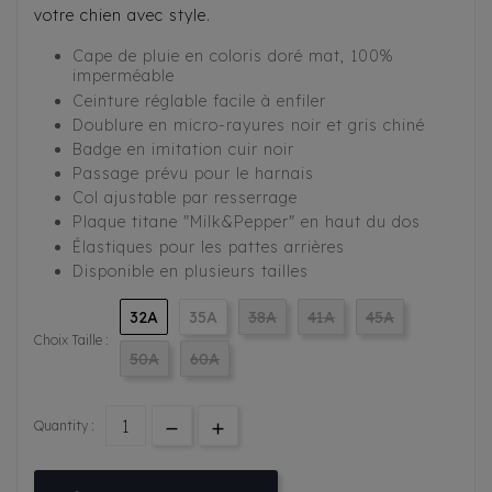
votre chien avec style.
Cape de pluie en coloris doré mat, 100%
imperméable
Ceinture réglable facile à enfiler
Doublure en micro-rayures noir et gris chiné
Badge en imitation cuir noir
Passage prévu pour le harnais
Col ajustable par resserrage
Plaque titane "Milk&Pepper" en haut du dos
Élastiques pour les pattes arrières
Disponible en plusieurs tailles
32A
35A
38A
41A
45A
Choix Taille :
50A
60A
Quantity :