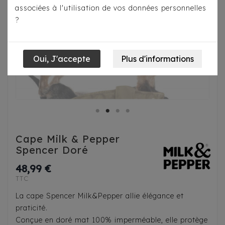
associées à l'utilisation de vos données personnelles
?
Cape Milk & Pepper
Spencer Doré
48,99 €
TTC
La cape Spencer Milk&Pepper allie élégance et
praticité.
Conçue en doré mat 100% imperméable, elle protège