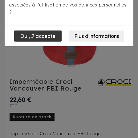
associées à l'utilisation de vos données personnelles
?
Imperméable Croci -
Vancouver FBI Rouge
22,60 €
TTC
Rupture de stock
imperméable Croci Vancouver FBI Rouge