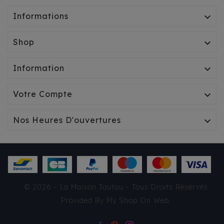
Informations

Shop

Information

Votre Compte

Nos Heures D'ouvertures

IMPERMÉABLE CROCI -
© 2026 - La Maison Toutou - Tous Droits Réservés
VANCOUVER FBI ROUGE
Provided By
My Shop On Web
.
22,60 €
TTC