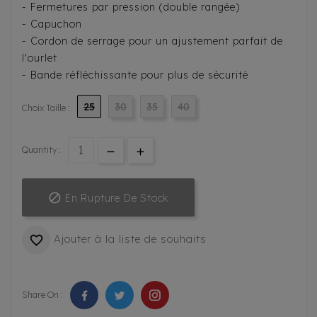
- Fermetures par pression (double rangée)
- Capuchon
- Cordon de serrage pour un ajustement parfait de
l'ourlet
- Bande réfléchissante pour plus de sécurité
25
30
35
40
Choix Taille :
Quantity :

En Rupture De Stock
Ajouter à la liste de souhaits

Share On :