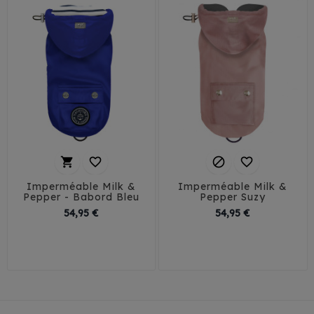




Imperméable Milk &
Imperméable Milk &
Pepper - Babord Bleu
Pepper Suzy
Prix
Prix
54,95 €
54,95 €
26
29
32
35
29
32
35
38
38
41
44
41