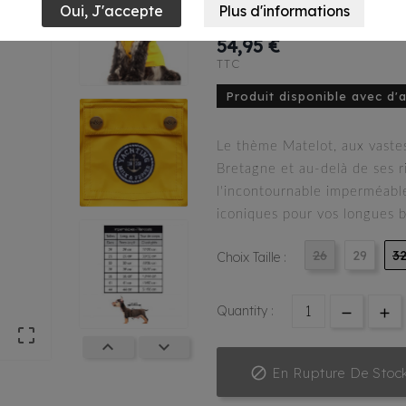
Babord Jaune
54,95 €
TTC
Produit disponible avec d'
Le thème Matelot, aux vastes
Bretagne et au-delà de ses 
l'incontournable imperméab
iconiques pour vos longues 
26
29
3
Choix Taille :
Quantity :




En Rupture De Stoc