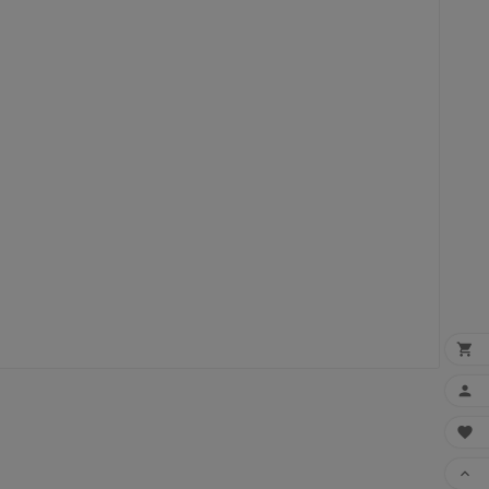



