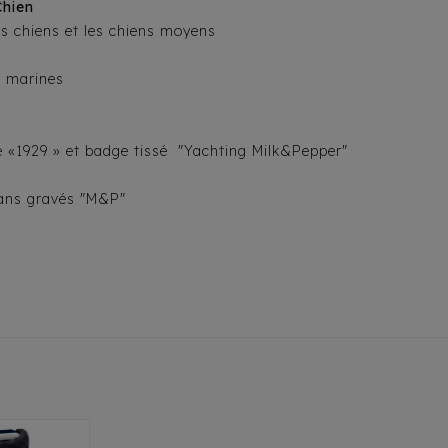
Chien
ts chiens et les chiens moyens
t marines
ée «1929 » et badge tissé "Yachting Milk&Pepper"
tans gravés "M&P"