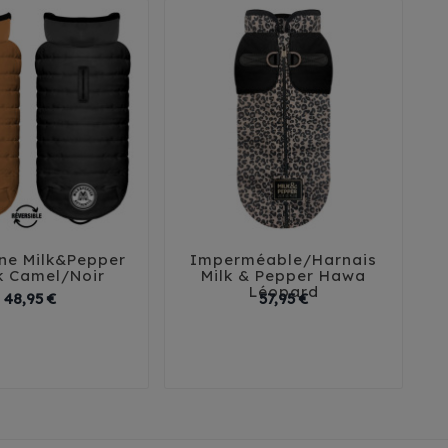
ne Milk&Pepper
Imperméable/Harnais





k Camel/Noir
Milk & Pepper Hawa
Léopard
Prix
Prix
48,95 €
57,95 €
2
35
38
41
32
35
38
41
45