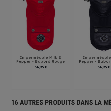
Imperméable Milk &
Imperméable 





Pepper - Babord Rouge
Pepper - Babor
Prix
54,95 €
54,95 €
26
29
32
35
38
26
29
32
41
45
41
4
16 AUTRES PRODUITS DANS LA M