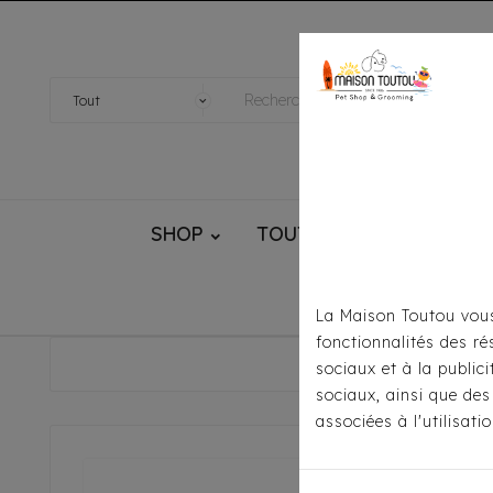
SHOP
TOUTOU® HANDMADE
La Maison Toutou vous
fonctionnalités des ré
Accueil
Pour
sociaux et à la public
sociaux, ainsi que des
associées à l'utilisat