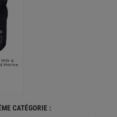
Milk &

d Marine
Prix
35
38
4
ÊME CATÉGORIE :