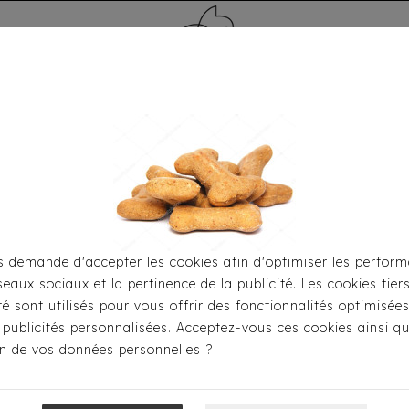
MÉDAILLE - PET ID TAG
TOILETTAGE
HOME
CARTES CADEAUX
 demande d'accepter les cookies afin d'optimiser les perform
seaux sociaux et la pertinence de la publicité. Les cookies tier
 S'habiller
Imperméables
Imperméable Milk & Pepper 
ité sont utilisés pour vous offrir des fonctionnalités optimisée
 publicités personnalisées. Acceptez-vous ces cookies ainsi qu
ion de vos données personnelles ?
Imperméable Mi