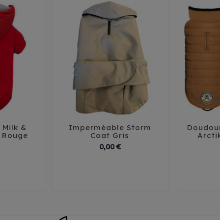
Milk &
Imperméable Storm
Doudou





 Rouge
Coat Gris
Arcti
Prix
Prix
0,00 €
29
3
38
44
46