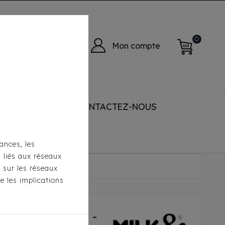
0
Mon compte
 ACCESSORIES
CONTACTEZ-NOUS
ances, les
s liés aux réseaux
- Babord Jaune
s sur les réseaux
e les implications
lk & Pepper -