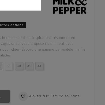
autres options
 horizons dont les inspirations résonnent en
rivages salés, vous propose notamment avec
le pour chien Babord une gamme de modèle marins
balades
2
35
38
41
44
Ajouter à la liste de souhaits

k