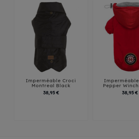
Imperméable Croci
Imperméable 





Montreal Black
Pepper Winch
Prix
38,95 €
38,95 €
30
35
40
45
32
35