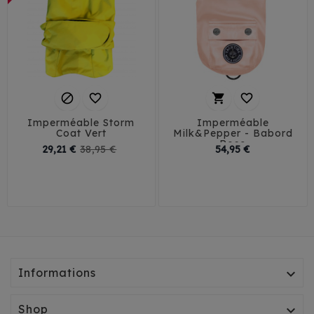




Imperméable Storm
Imperméable
Coat Vert
Milk&Pepper - Babord
Rose
Prix
Prix
Prix
29,21 €
38,95 €
54,95 €
de
29
32
35
38
20
44
46
base
41
45
Informations

Shop
