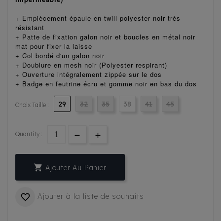
+ Empiècement épaule en twill polyester noir très
résistant
+ Patte de fixation galon noir et boucles en métal noir
mat pour fixer la laisse
+ Col bordé d'un galon noir
+ Doublure en mesh noir (Polyester respirant)
+ Ouverture intégralement zippée sur le dos
+ Badge en feutrine écru et gomme noir en bas du dos
29
32
35
38
41
45
Choix Taille :
Quantity :

Ajouter Au Panier
Ajouter à la liste de souhaits
