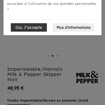
associées à l'utilisation de vos données personnelles
?
Imperméable/Harnais
Milk & Pepper Skipper
Noir
48,95 €
TTC
Combo Imperméable/Harnais en polyester (traité
imperméable)