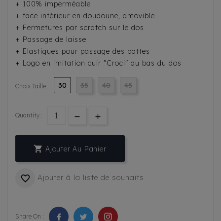
+ 100% imperméable
+ face intérieur en doudoune, amovible
+ Fermetures par scratch sur le dos
+ Passage de laisse
+ Elastiques pour passage des pattes
+ Logo en imitation cuir "Croci" au bas du dos
30
35
40
45
Choix Taille :
Quantity :

Ajouter Au Panier
Ajouter à la liste de souhaits

Share On :