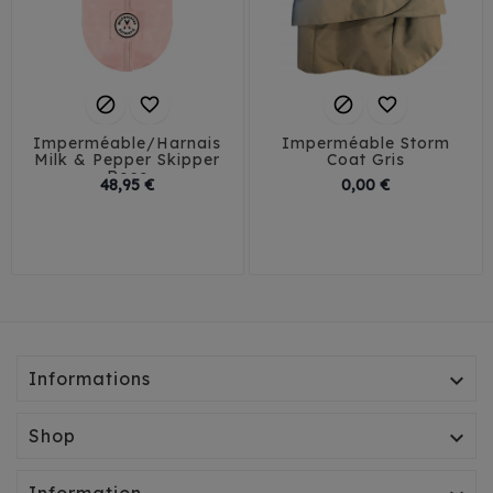




Imperméable/Harnais
Imperméable Storm
Milk & Pepper Skipper
Coat Gris
Rose
Prix
Prix
48,95 €
0,00 €
29
32
35
38
44
46
41
45
Informations

Shop
