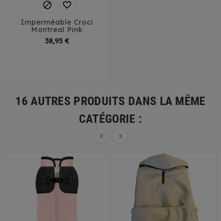


Imperméable Croci
Montreal Pink
Prix
38,95 €
30
35
40
45
16 AUTRES PRODUITS DANS LA MÊME
CATÉGORIE :

