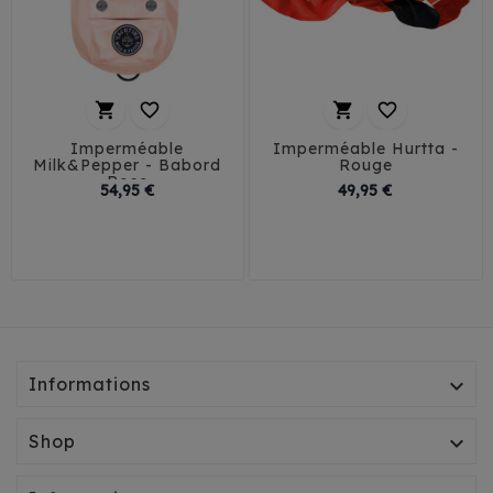




Imperméable
Imperméable Hurtta -
Milk&Pepper - Babord
Rouge
Rose
Prix
Prix
54,95 €
49,95 €
29
32
35
38
24
27
36
40
41
45
42
45
50
Informations

Shop
