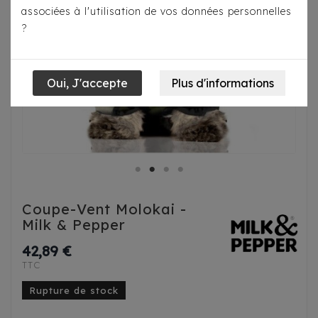
associées à l'utilisation de vos données personnelles
?
Coupe-Vent Molokai -
Milk & Pepper
42,89 €
TTC
Rupture de stock