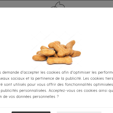
MÉDAILLE - PET ID TAG
TOILETTAGE
HOME
CARTES CADEAUX
 demande d'accepter les cookies afin d'optimiser les perform
seaux sociaux et la pertinence de la publicité. Les cookies tier
Pour S'habiller
Imperméables
Imperméable Hurtta 
ité sont utilisés pour vous offrir des fonctionnalités optimisée
 publicités personnalisées. Acceptez-vous ces cookies ainsi qu
ion de vos données personnelles ?
Imperméable H