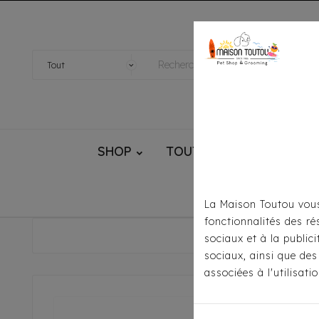
SHOP
TOUTOU® HANDMADE
La Maison Toutou vous
fonctionnalités des ré
Accueil
sociaux et à la public
sociaux, ainsi que des
associées à l'utilisat