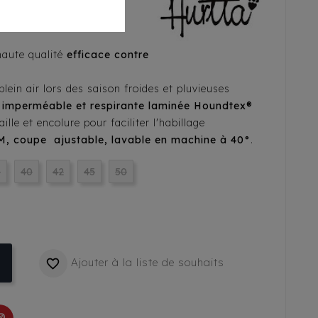
haute qualité
efficace contre la pluie, vent, neige
plein air lors des saison froides et pluvieuses
 imperméable et respirante laminée Houndtex®
ille et encolure pour faciliter l'habillage
M, coupe ajustable, lavable en machine à 40°
.
6
40
42
45
50
Ajouter à la liste de souhaits
