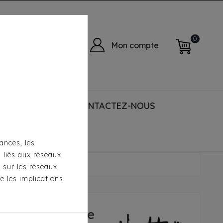
0
Mon compte
 ACCESSORIES
CONTACTEZ-NOUS
ances, les
s liés aux réseaux
- Rouge
s sur les réseaux
e les implications
urtta - Rouge