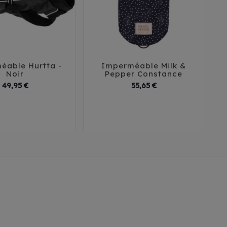
éable Hurtta -
Imperméable Milk &





Noir
Pepper Constance
P
Prix
Prix
49,95 €
55,65 €
36
40
42
29
32
35
38
41
45
50