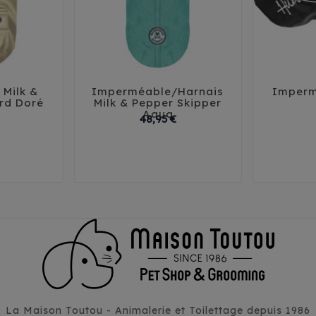
Milk &
Imperméable/Harnais
Imperm





rd Doré
Milk & Pepper Skipper
Aqua
Prix
Prix
48,95 €
35
38
24
27
32
35
38
41
4
La Maison Toutou - Animalerie et Toilettage depuis 1986