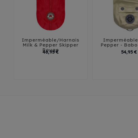
Imperméable/Harnais
Imperméable 





Milk & Pepper Skipper
Pepper - Babo
Rouge
Prix
48,95 €
54,95 €
29
32
35
38
41
26
29
32
45
41
4