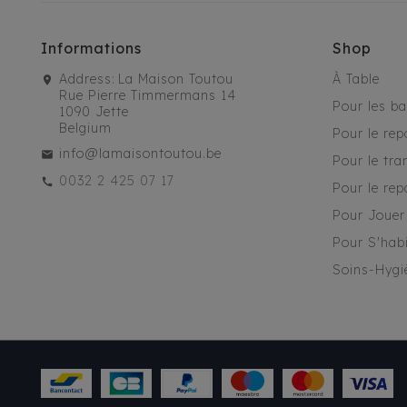
Informations
Shop
Address:
La Maison Toutou
À Table
Rue Pierre Timmermans 14
Pour les b
1090 Jette
Belgium
Pour le rep
info@lamaisontoutou.be
Pour le tra
0032 2 425 07 17
Pour le rep
Pour Jouer
Pour S'habi
Soins-Hygi