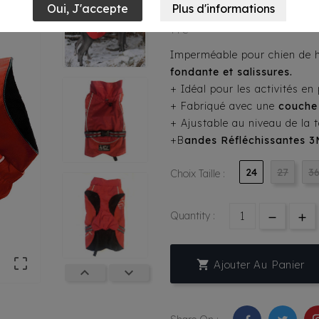
49,95 €
TTC
Imperméable pour chien de 
fondante et salissures.
+ Idéal pour les activités en 
+ Fabriqué avec une
couche
+ Ajustable au niveau de la ta
+B
andes Réfléchissantes 3
24
27
3
Choix Taille :
Quantity :


Ajouter Au Panier

