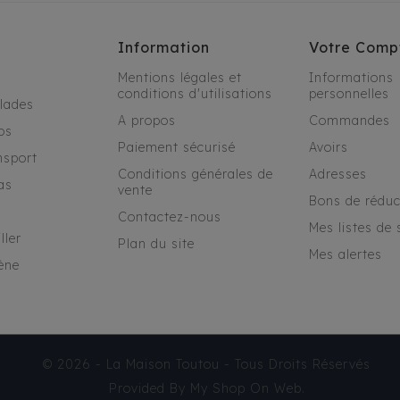
Information
Votre Comp
Mentions légales et
Informations
conditions d'utilisations
personnelles
alades
A propos
Commandes
os
Paiement sécurisé
Avoirs
nsport
Conditions générales de
Adresses
as
vente
Bons de réduc
Contactez-nous
Mes listes de 
ller
Plan du site
Mes alertes
ène
© 2026 - La Maison Toutou - Tous Droits Réservés
Provided By
My Shop On Web
.