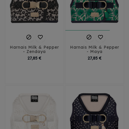




Harnais Milk & Pepper
Harnais Milk & Pepper
- Zendaya
- Maya
Prix
Prix
27,85 €
27,85 €
35
38
41
44
35
38
41
44