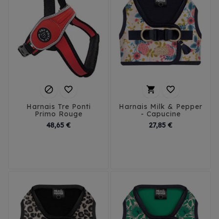




Harnais Tre Ponti
Harnais Milk & Pepper
Primo Rouge
- Capucine
Prix
Prix
48,65 €
27,85 €
M
L
XL
35
38
41
44
XXL - 32 cm