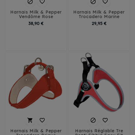




Harnais Milk & Pepper
Harnais Milk & Pepper
Vendôme Rose
Trocadero Marine
Prix
Prix
38,90 €
29,95 €
T1
T2
T3
T4
T1
T2
T3
T4
T5
T5




Harnais Milk & Pepper
Harnais Réglable Tre