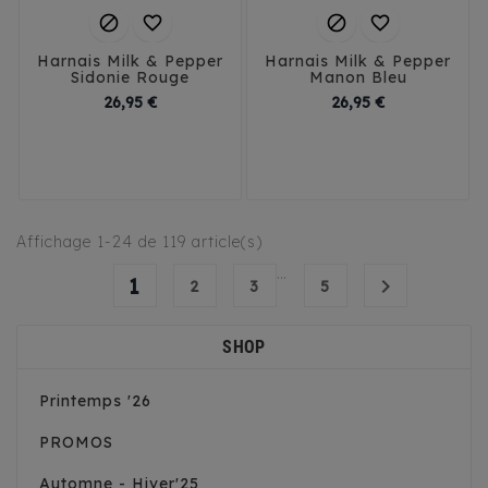




Harnais Milk & Pepper
Harnais Milk & Pepper
Sidonie Rouge
Manon Bleu
Prix
Prix
26,95 €
26,95 €
35
38
41
35
38
41
Affichage 1-24 de 119 article(s)
…
1

2
3
5
SHOP
Printemps '26
PROMOS
Automne - Hiver'25