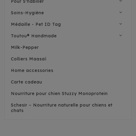
expand_more
Pour S'habiller
expand_more
Soins-Hygiène
expand_more
Médaille - Pet ID Tag
expand_more
Toutou® Handmade
Milk-Pepper
Colliers Maasaï
Home accessories
Carte cadeau
Nourriture pour chien Stuzzy Monoprotein
Schesir – Nourriture naturelle pour chiens et
chats