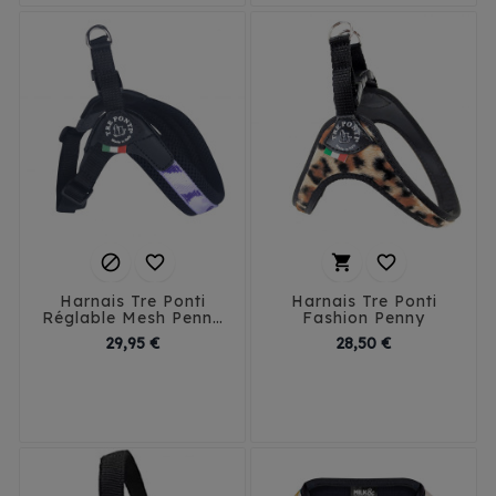




Harnais Tre Ponti
Harnais Tre Ponti
Réglable Mesh Penny
Fashion Penny
Camou
Prix
Prix
29,95 €
28,50 €
1
1.5
2
2.5
3
1
1.5
2
2.5