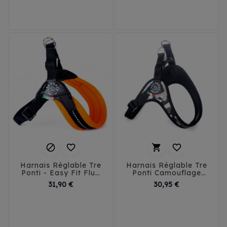
35
40
T1
T2
T3
T4




Harnais Réglable Tre
Harnais Réglable Tre
Ponti - Easy Fit Fluo
Ponti Camouflage
Mesh
Series
Prix
Prix
31,90 €
30,95 €
1
1.5
2
2.5
3
1
1.5
2
2.5
3
3.5