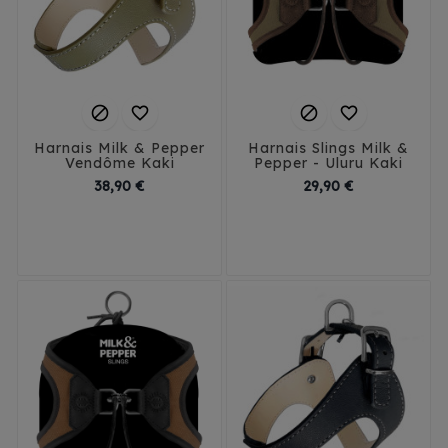




Harnais Milk & Pepper
Harnais Slings Milk &
Vendôme Kaki
Pepper - Uluru Kaki
Prix
Prix
38,90 €
29,90 €
T1
T2
T3
T4
T1
T2
T3
T4
T5