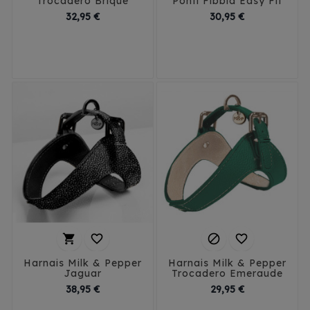
Trocadero Brique
Ponti Fibbia Easy Fit
Prix
Prix
32,95 €
30,95 €
T1
T2
T3
T4
1
1.5
2
2.5
3
T5
3.5
4




Harnais Milk & Pepper
Harnais Milk & Pepper
Jaguar
Trocadero Emeraude
Prix
Prix
38,95 €
29,95 €