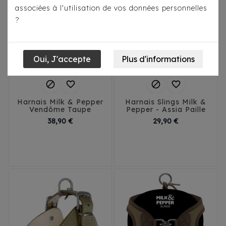
associées à l'utilisation de vos données personnelles
?




Harnais Milk & Pepper
Harnais Slings Milk &
Vendôme Taupe
Pepper - Assia Paille
Prix
Prix
38,90 €
29,90 €
T1
T2
T3
T4
T1
T2
T3
T4
T5