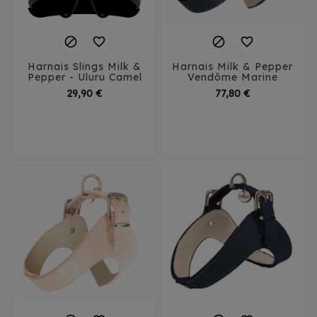




Harnais Slings Milk &
Harnais Milk & Pepper
Pepper - Uluru Camel
Vendôme Marine
Prix
Prix
29,90 €
77,80 €
T1
T2
T3
T4
T1
T2
T3
T4
T5