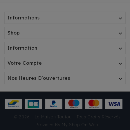
Informations

Shop

Information

Votre Compte

Nos Heures D'ouvertures

© 2026 - La Maison Toutou - Tous Droits Réservés
Provided By
My Shop On Web
.