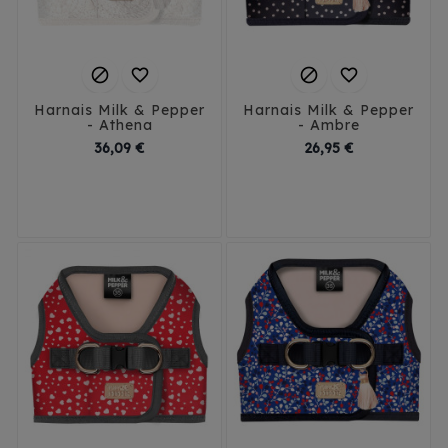




Harnais Milk & Pepper
Harnais Milk & Pepper
- Athena
- Ambre
Prix
Prix
36,09 €
26,95 €
35
38
41
44
35
38
41
44