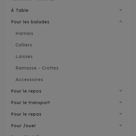
expand_more
À Table
expand_less
Pour les balades
Harnais
Colliers
Laisses
Ramasse - Crottes
Accessoires
expand_more
Pour le repos
expand_more
Pour le transport
expand_more
Pour le repas
expand_more
Pour Jouer