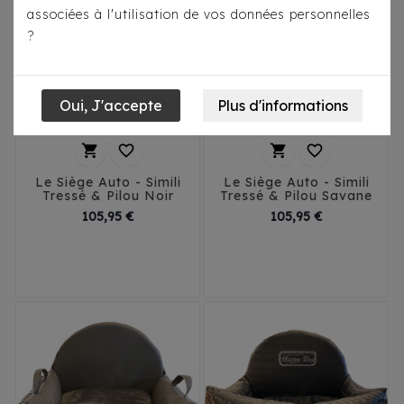
associées à l'utilisation de vos données personnelles
?




Le Siège Auto - Simili
Le Siège Auto - Simili
Tressé & Pilou Noir
Tressé & Pilou Savane
Prix
Prix
105,95 €
105,95 €
T1
T2
T3
T1
T2
T3