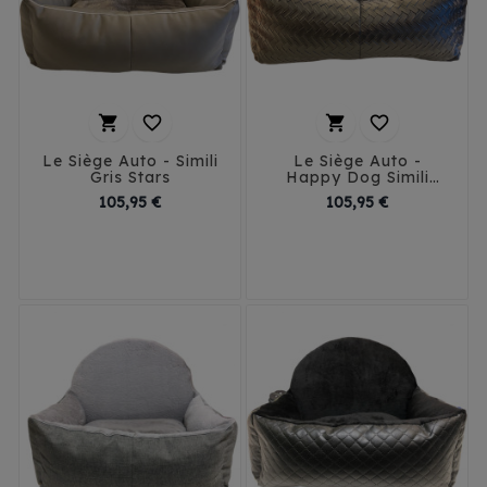




Le Siège Auto - Simili
Le Siège Auto -
Gris Stars
Happy Dog Simili
Tressé Noir
Prix
Prix
105,95 €
105,95 €
T1
T2
T3
T1
T2
T3