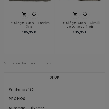




Le Siège Auto - Denim
Le Siège Auto - Simili
Gris
Losanges Noir
Prix
Prix
105,95 €
105,95 €
T1
T2
T3
T1
T2
T3
Affichage 1-6 de 6 article(s)
SHOP
Printemps '26
PROMOS
Automne - Hiver'25