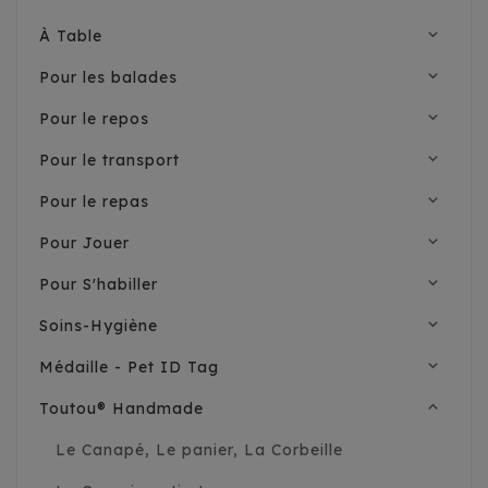
expand_more
À Table
expand_more
Pour les balades
expand_more
Pour le repos
expand_more
Pour le transport
expand_more
Pour le repas
expand_more
Pour Jouer
expand_more
Pour S'habiller
expand_more
Soins-Hygiène
expand_more
Médaille - Pet ID Tag
expand_less
Toutou® Handmade
Le Canapé, Le panier, La Corbeille