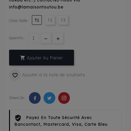
noeud etc..) contactez-nous via
info@lamaisontoutou.be
T1
T2
T3
Choix Taille :
Quantity :

Ajouter Au Panier
Ajouter à la liste de souhaits

Share On :
Payez En Toute Sécurité Avec
Bancontact, Mastercard, Visa, Carte Bleu