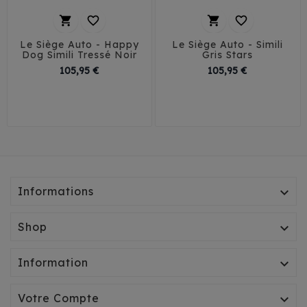




Le Siège Auto - Happy
Le Siège Auto - Simili
Dog Simili Tressé Noir
Gris Stars
Prix
Prix
105,95 €
105,95 €
T1
T2
T3
T1
T2
T3
Informations

Shop

Information

Votre Compte
