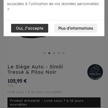
associées à l'utilisation de vos données personnelles
?
Le Siège Auto - Simili
Tressé & Pilou Noir
105,95 €
TTC
livré sous 7 à 15 jours ouvrables
Produit Artisanal - Livré sous 7 à 15 jours
ouvrables