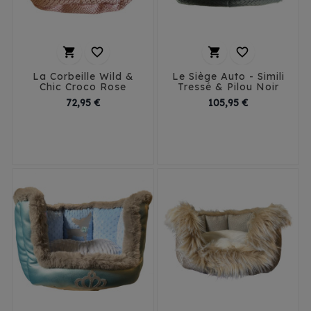




La Corbeille Wild &
Le Siège Auto - Simili
Chic Croco Rose
Tressé & Pilou Noir
Prix
Prix
72,95 €
105,95 €
T1 - 40 cm
T2 - 50 cm
T1
T2
T3
T3 - 60 cm
T4 - 70 cm