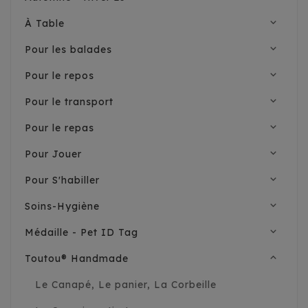
expand_more
À Table
expand_more
Pour les balades
expand_more
Pour le repos
expand_more
Pour le transport
expand_more
Pour le repas
expand_more
Pour Jouer
expand_more
Pour S'habiller
expand_more
Soins-Hygiène
expand_more
Médaille - Pet ID Tag
expand_less
Toutou® Handmade
Le Canapé, Le panier, La Corbeille