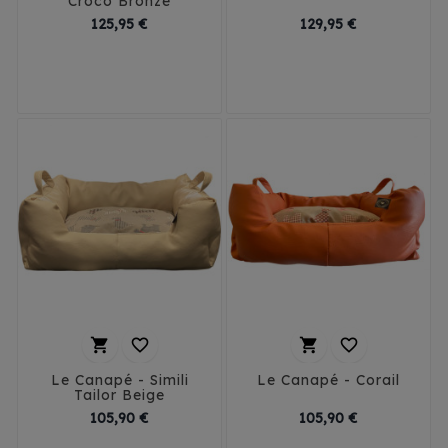
Croco Bronzé
Prix
Prix
125,95 €
129,95 €
T1
T2
T3




Le Canapé - Simili
Le Canapé - Corail
Tailor Beige
Prix
Prix
105,90 €
105,90 €
T1 - 40 cm
T1 - 40 cm