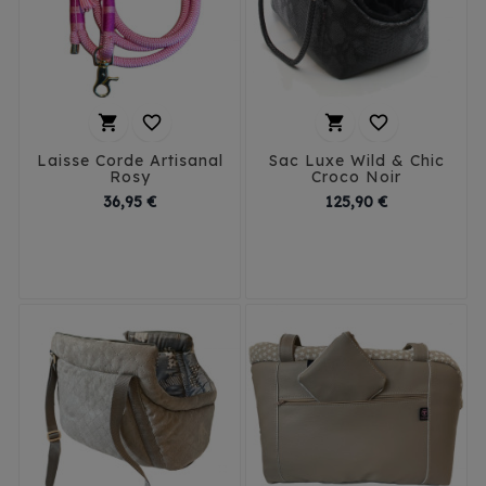




Laisse Corde Artisanal
Sac Luxe Wild & Chic
Rosy
Croco Noir
Prix
Prix
36,95 €
125,90 €
T1
T2
T3