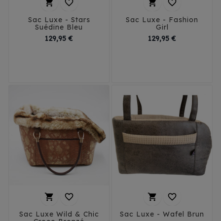




Sac Luxe - Stars
Sac Luxe - Fashion
Suédine Bleu
Girl
Prix
Prix
129,95 €
129,95 €
T1
T2
T3
T1
T2
T3




Sac Luxe Wild & Chic
Sac Luxe - Wafel Brun