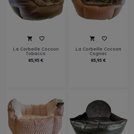




La Corbeille Cocoon
La Corbeille Cocoon
Tobacco
Cognac
Prix
Prix
85,95 €
85,95 €
T1 - 40 cm
T1 - 40 cm
T2 - 50 cm
T2 - 50 cm
T3 - 60 cm
T3 - 60 cm
T4 - 70 cm
T4 - 70 cm