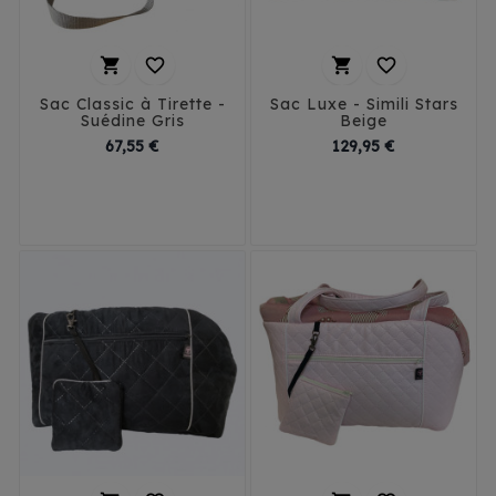




Sac Classic à Tirette -
Sac Luxe - Simili Stars
Suédine Gris
Beige
Prix
Prix
67,55 €
129,95 €
T1
T2
T3
T1
T2
T3