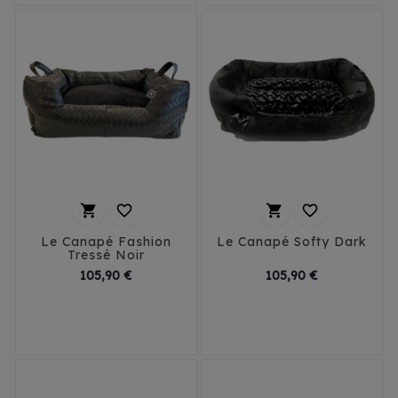




Le Canapé Fashion
Le Canapé Softy Dark
Tressé Noir
Prix
Prix
105,90 €
105,90 €
T1 - 40 cm
T1 - 40 cm
T2 - 50 cm
T2 - 50 cm
T3 - 60 cm
T3 - 60 cm