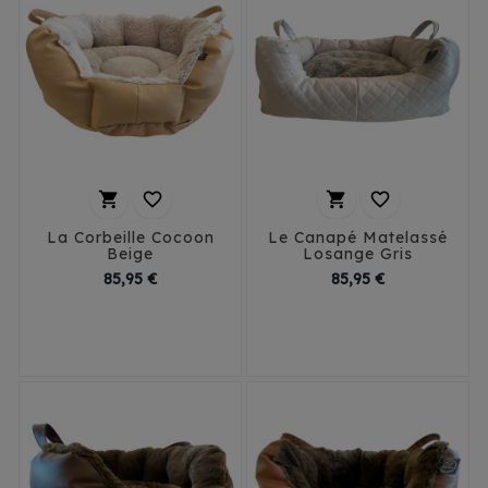




La Corbeille Cocoon
Le Canapé Matelassé
Beige
Losange Gris
Prix
Prix
85,95 €
85,95 €
T1 - 40 cm
T1 - 40 cm
T2 - 50 cm
T2 - 50 cm
T3 - 60 cm
T3 - 60 cm
T4 - 70 cm