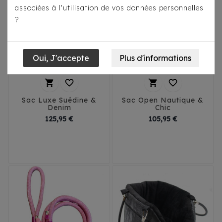
associées à l'utilisation de vos données personnelles
?




Sac Luxe Suédine &
Sac Open Nautique &
Denim
Chic
Prix
Prix
125,95 €
105,95 €
T1
T2
T3
T1
T2
T3