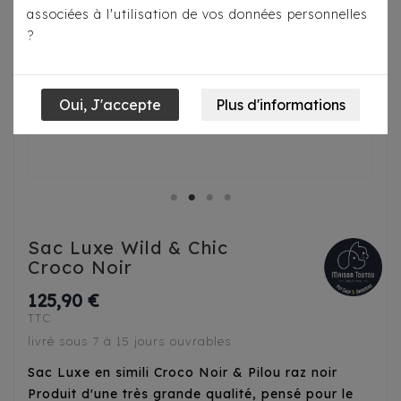
associées à l'utilisation de vos données personnelles
?
Sac Luxe Wild & Chic
Croco Noir
125,90 €
TTC
livré sous 7 à 15 jours ouvrables
Sac Luxe en simili Croco Noir & Pilou raz noir
Produit d'une très grande qualité, pensé pour le