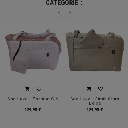
CATÉGORIE :






Sac Luxe - Fashion Girl
Sac Luxe - Simili Stars
Beige
Prix
Prix
129,95 €
129,95 €
T1
T2
T3
T1
T2
T3