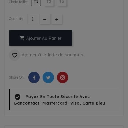
T1
T2
T3
Choix Taille :
Quantity :

Ajouter Au Panier
Ajouter à la liste de souhaits

Share On :
Payez En Toute Sécurité Avec
Bancontact, Mastercard, Visa, Carte Bleu