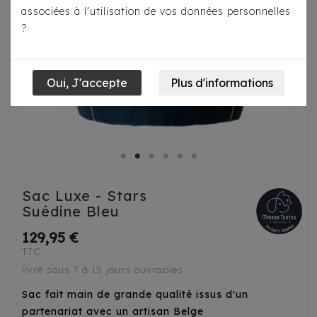
associées à l'utilisation de vos données personnelles
?
Sac Luxe - Stars
Suédine Bleu
129,95 €
TTC
livré sous 7 à 15 jours ouvrables
Sac fait main de grande qualité issus d'un
partenariat avec un artisan Belge