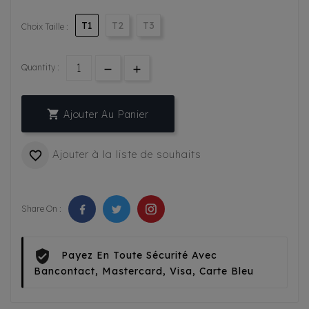
T1
T2
T3
Choix Taille :
Quantity :

Ajouter Au Panier
Ajouter à la liste de souhaits

Share On :
Payez En Toute Sécurité Avec
Bancontact, Mastercard, Visa, Carte Bleu