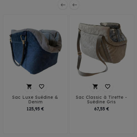






Sac Luxe Suédine &
Sac Classic à Tirette -
Denim
Suédine Gris
Prix
Prix
125,95 €
67,55 €
T1
T2
T3
T1
T2
T3