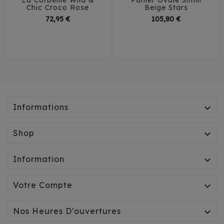
Chic Croco Rose
Beige Stars
T1 - 40 cm
Prix
Prix
72,95 €
105,80 €
T2 - 50 cm
T1
T2
T3
T4
T3 - 60 cm
T5
T6
T4 - 70 cm
Informations

Shop

Information

Votre Compte

Nos Heures D'ouvertures
