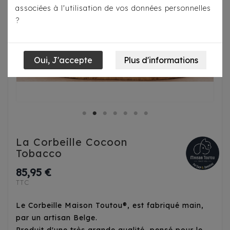
associées à l'utilisation de vos données personnelles
?
La Corbeille Cocoon
Tobacco
85,95 €
TTC
Le Corbeille Maison Toutou®, est fabriqué main,
par un artisan Belge.