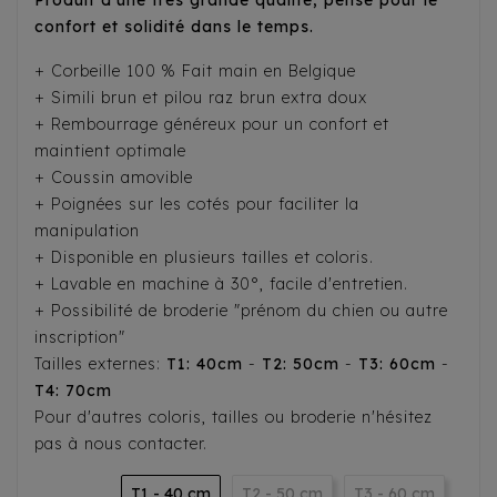
Produit d'une très grande qualité, pensé pour le
confort et solidité dans le temps.
+ Corbeille 100 % Fait main en Belgique
+ Simili brun et pilou raz brun extra doux
+ Rembourrage généreux pour un confort et
maintient optimale
+ Coussin amovible
+ Poignées sur les cotés pour faciliter la
manipulation
+ Disponible en plusieurs tailles et coloris.
+ Lavable en machine à 30°, facile d'entretien.
+ Possibilité de broderie "prénom du chien ou autre
inscription"
Tailles externes:
T1: 40cm
-
T2: 50cm
-
T3: 60cm
-
T4: 70cm
Pour d'autres coloris, tailles ou broderie n'hésitez
pas à nous contacter.
T1 - 40 cm
T2 - 50 cm
T3 - 60 cm