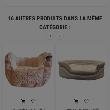
16 AUTRES PRODUITS DANS LA MÊME
CATÉGORIE :






La Corbeille Wild &
Panier Ovale Simili