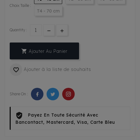
Choix Taille :
T4 - 70 cm
Quantity :

Ajouter Au Panier
Ajouter à la liste de souhaits

Share On :
Payez En Toute Sécurité Avec
Bancontact, Mastercard, Visa, Carte Bleu