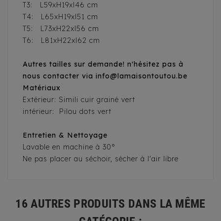
T3: L59xH19xl46 cm
T4: L65xH19xl51 cm
T5: L73xH22xl56 cm
T6: L81xH22xl62 cm
Autres tailles sur demande! n'hésitez pas à
nous contacter via info@lamaisontoutou.be
Matériaux
Extérieur: Simili cuir grainé vert
intérieur: Pilou dots vert
Entretien & Nettoyage
Lavable en machine à 30°
Ne pas placer au séchoir, sécher à l'air libre
16 AUTRES PRODUITS DANS LA MÊME