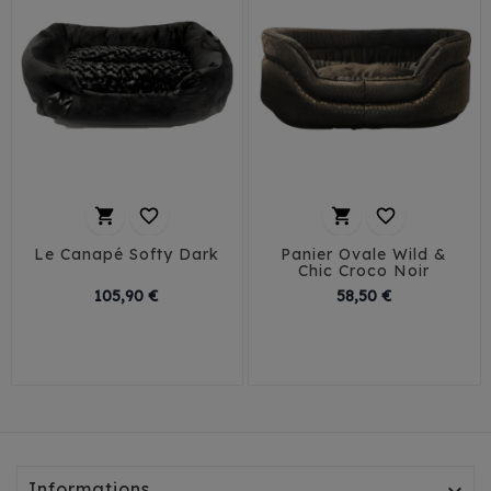




Le Canapé Softy Dark
Panier Ovale Wild &
Chic Croco Noir
Prix
Prix
105,90 €
58,50 €
T1 - 40 cm
T1
T2
T3
T4
T2 - 50 cm
T5
T6
T3 - 60 cm
Informations