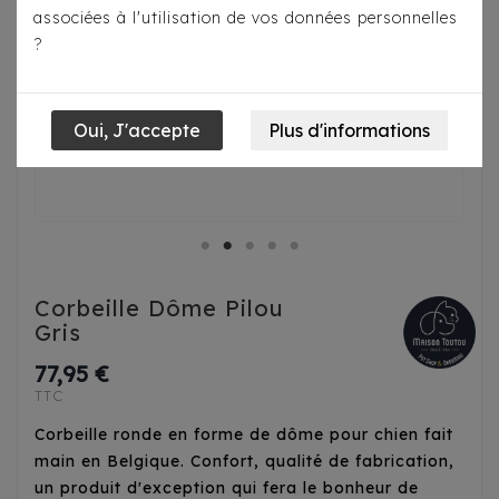
associées à l'utilisation de vos données personnelles
?
Corbeille Dôme Pilou
Gris
77,95 €
TTC
Corbeille ronde en forme de dôme pour chien fait
main en Belgique. Confort, qualité de fabrication,
un produit d'exception
qui fera le bonheur de