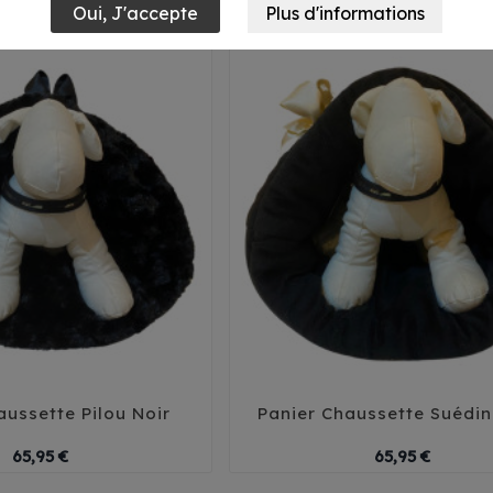
aussette Pilou Noir
Panier Chaussette Suédin
T1
T2
T1
T2






Prix
Prix
65,95 €
65,95 €