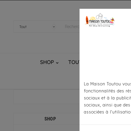
SHOP
TOUTOU® HANDMADE
La Maison Toutou vous
fonctionnalités des ré
sociaux et à la public
sociaux, ainsi que des
associées à l'utilisat
SHOP
Il y a 2 produi