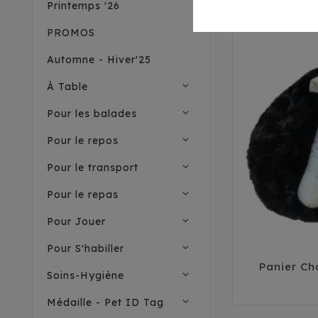
Printemps '26
PROMOS
Automne - Hiver'25
expand_more
À Table
expand_more
Pour les balades
expand_more
Pour le repos
expand_more
Pour le transport
expand_more
Pour le repas
expand_more
Pour Jouer
expand_more
Pour S'habiller
Panier Ch
expand_more
Soins-Hygiène
expand_more
Médaille - Pet ID Tag