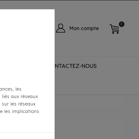
0
Mon compte
 ACCESSORIES
CONTACTEZ-NOUS
ances, les
s liés aux réseaux
s sur les réseaux
e les implications
Trier par :