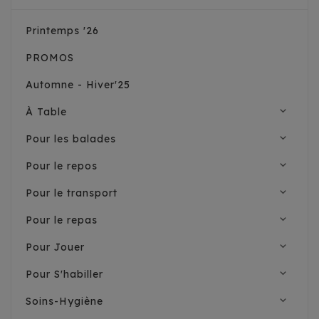
Printemps '26
PROMOS
Automne - Hiver'25
expand_more
À Table
expand_more
Pour les balades
expand_more
Pour le repos
expand_more
Pour le transport
expand_more
Pour le repas
expand_more
Pour Jouer
expand_more
Pour S'habiller
expand_more
Soins-Hygiène