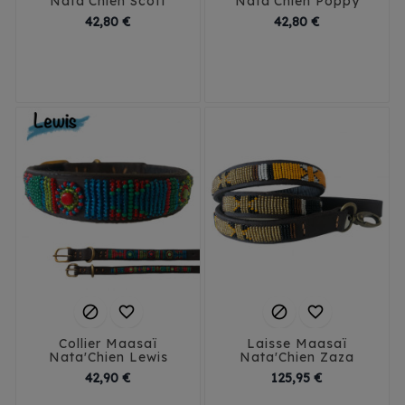
Nata'Chien Scott
Nata'Chien Poppy
Prix
Prix
42,80 €
42,80 €
3XS
2XS/1.5
3XS
2XS/1.5
2X2/2
XS
S
2X2/2
XS
S




Collier Maasaï
Laisse Maasaï
Nata'Chien Lewis
Nata'Chien Zaza
Prix
Prix
42,90 €
125,95 €
3XS
2XS/1.5