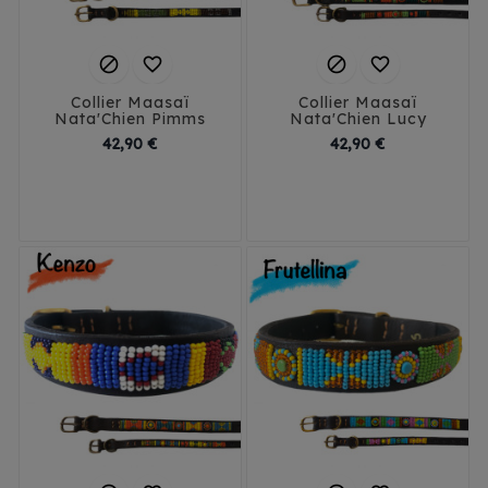




Collier Maasaï
Collier Maasaï
Nata'Chien Pimms
Nata'Chien Lucy
Prix
Prix
42,90 €
42,90 €
3XS
2XS/1.5
3XS
2XS/1.5
2X2/2
XS
S
2X2/2
XS
S