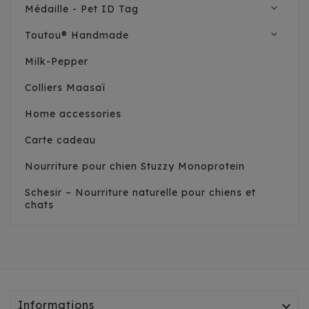
expand_more
Médaille - Pet ID Tag
expand_more
Toutou® Handmade
Milk-Pepper
Colliers Maasaï
Home accessories
Carte cadeau
Nourriture pour chien Stuzzy Monoprotein
Schesir – Nourriture naturelle pour chiens et
chats
Informations
