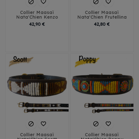




Collier Maasaï
Collier Maasaï
Nata'Chien Kenzo
Nata'Chien Frutellina
Prix
Prix
42,90 €
42,80 €
3XS
2XS/1.5
3XS
2XS/1.5
2X2/2
XS
S
2X2/2
XS
S




Collier Maasaï
Collier Maasaï