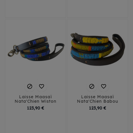
Small
Large
2X2/2
XS
S




Laisse Maasaï
Laisse Maasaï
Nata'Chien Wiston
Nata'Chien Babou
Prix
Prix
123,90 €
123,90 €