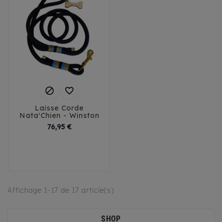


Laisse Corde
Nata'Chien - Winston
Prix
76,95 €
Affichage 1-17 de 17 article(s)
SHOP