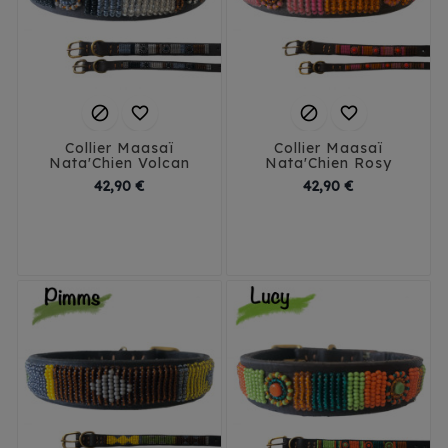




Collier Maasaï
Collier Maasaï
Nata'Chien Volcan
Nata'Chien Rosy
Prix
Prix
42,90 €
42,90 €
3XS
2XS/1.5
3XS
2XS/1.5
2X2/2
XS
S
2X2/2
XS
S