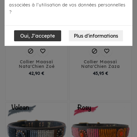
associées à l'utilisation de vos données personnelles
?




Collier Maasaï
Collier Maasaï
Nata'Chien Zoé
Nata'Chien Zaza
Prix
Prix
42,90 €
45,95 €
3XS
2XS/1.5
3XS
2XS/1.5
2X2/2
XS
S
2X2/2
XS
S