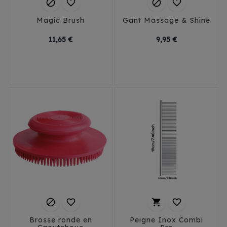




Magic Brush
Gant Massage & Shine
Prix
Prix
11,65 €
9,95 €




Brosse ronde en
Peigne Inox Combi