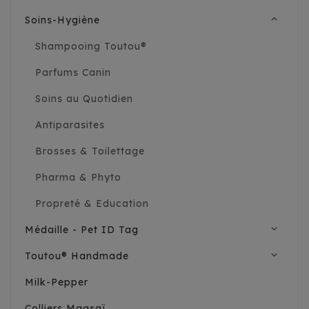
expand_less
Soins-Hygiène
Shampooing Toutou®
Parfums Canin
Soins au Quotidien
Antiparasites
Brosses & Toilettage
Pharma & Phyto
Propreté & Education
expand_more
Médaille - Pet ID Tag
expand_more
Toutou® Handmade
Milk-Pepper
Colliers Maasaï