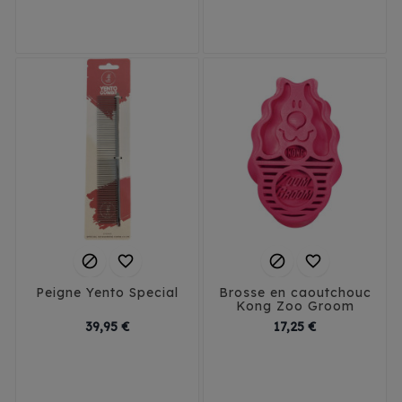




Peigne Yento Special
Brosse en caoutchouc
Kong Zoo Groom
Prix
Prix
39,95 €
17,25 €
19 cm
23 cm