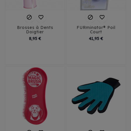




Brosses à Dents
FURminator® Poil
Doigtier
Court
Prix
Prix
8,95 €
41,95 €
XL