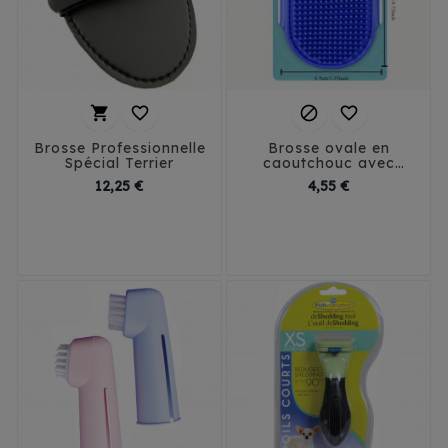




Brosse Professionnelle
Brosse ovale en
Spécial Terrier
caoutchouc avec
lanière
Prix
Prix
12,25 €
4,55 €