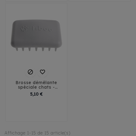


Brosse démêlante
spéciale chats -
versions Douce &
Prix
5,10 €
Dure
Soft
Hard
Affichage 1-15 de 15 article(s)