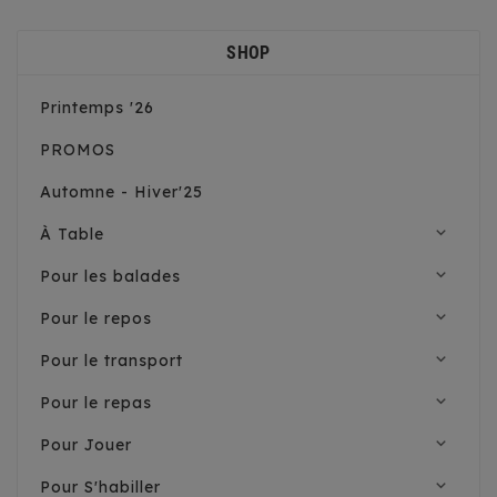
SHOP
Printemps '26
PROMOS
Automne - Hiver'25
expand_more
À Table
expand_more
Pour les balades
expand_more
Pour le repos
expand_more
Pour le transport
expand_more
Pour le repas
expand_more
Pour Jouer
expand_more
Pour S'habiller