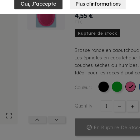
Avec Lanière
4,55 €
TTC
Rupture de stock
Brosse ronde en caoutchouc 
Les épingles en caoutchouc fl
couches sèches ou humides.
Idéal pour les races à poil co

Couleur :
Quantity :




En Rupture De Stoc