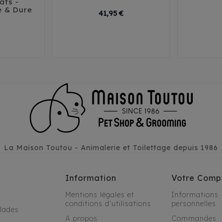





ats -
e & Dure
rix
Prix
41,95 €
rd
XL
La Maison Toutou - Animalerie et Toilettage depuis 1986
Information
Votre Comp
Mentions légales et
Informations
conditions d'utilisations
personnelles
alades
A propos
Commandes