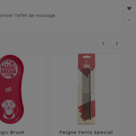

ximiser l'effet de massage.

FAI


gic Brush
Peigne Yento Special