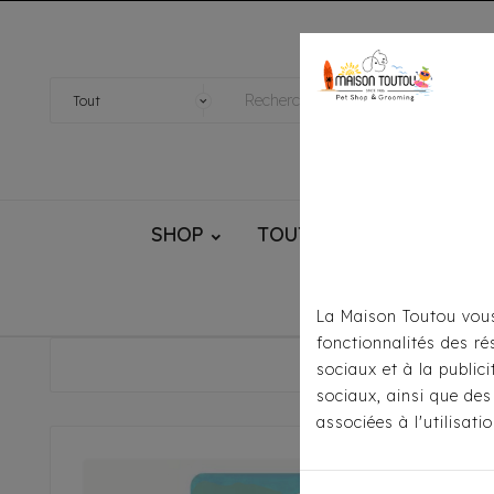
SHOP
TOUTOU® HANDMADE
La Maison Toutou vous
fonctionnalités des ré
Accueil
Soins
sociaux et à la public
sociaux, ainsi que des
associées à l'utilisat