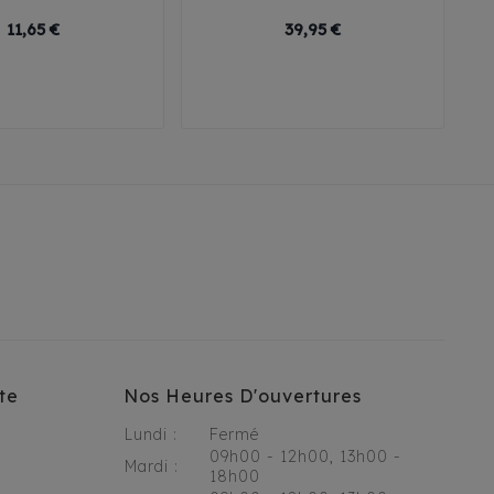





Prix
Prix
11,65 €
39,95 €
19 cm
23 cm
te
Nos Heures D'ouvertures
Lundi :
Fermé
09h00 - 12h00, 13h00 -
Mardi :
18h00