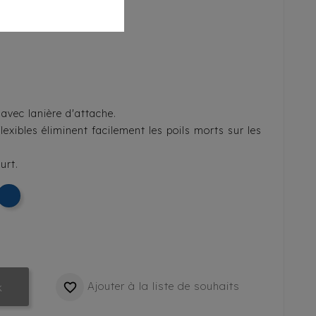
avec lanière d'attache.
exibles éliminent facilement les poils morts sur les
urt.
Ajouter à la liste de souhaits

k