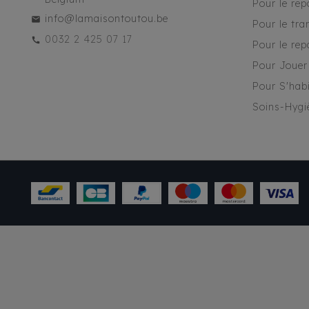
Pour le rep
info@lamaisontoutou.be
Pour le tra
0032 2 425 07 17
Pour le rep
Pour Jouer
Pour S'habi
Soins-Hygi