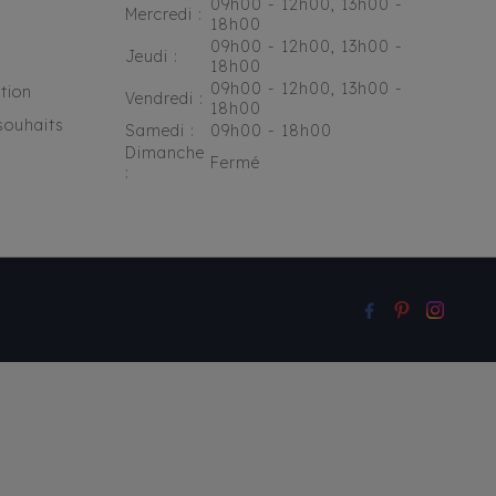
09h00 - 12h00, 13h00 -
Mercredi :
18h00
09h00 - 12h00, 13h00 -
Jeudi :
18h00
09h00 - 12h00, 13h00 -
tion
Vendredi :
18h00
souhaits
Samedi :
09h00 - 18h00
Dimanche
Fermé
: