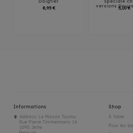





Doigtier
spéciale ch
versions Douc
Prix
P
8,95 €
5,10 €
Soft
Ha
Informations
Shop
Address:
La Maison Toutou
À Table
Rue Pierre Timmermans 14
Pour les b
1090 Jette
Belgium