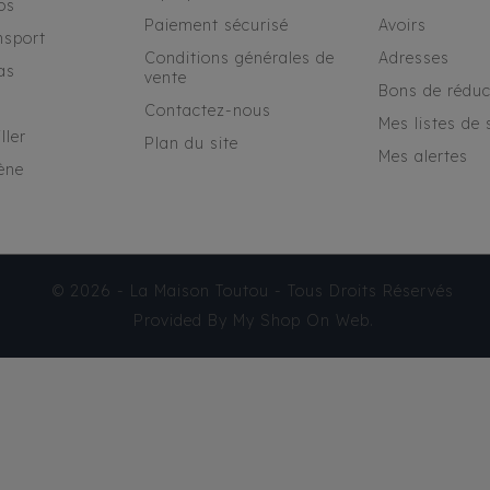
os
Paiement sécurisé
Avoirs
nsport
Conditions générales de
Adresses
as
vente
Bons de réduc
Contactez-nous
Mes listes de 
ller
Plan du site
Mes alertes
ène
© 2026 - La Maison Toutou - Tous Droits Réservés
Provided By
My Shop On Web
.
BROSSE OVALE EN
CAOUTCHOUC AVEC
LANIÈRE
4,55 €