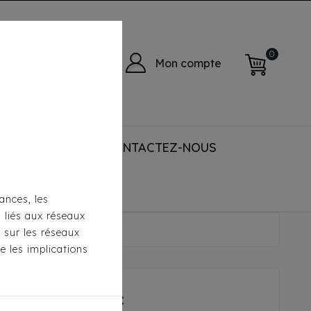
0
Mon compte
 ACCESSORIES
CONTACTEZ-NOUS
ances, les
s liés aux réseaux
ouc Avec Lanière
s sur les réseaux
e les implications
En Caoutchouc