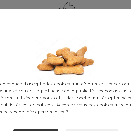
MÉDAILLE - PET ID TAG
TOILETTAGE
HOME
CARTES CADEAUX
 demande d'accepter les cookies afin d'optimiser les perform
seaux sociaux et la pertinence de la publicité. Les cookies tier
-Hygiène
Brosses & Toilettage
Brosse Ovale En Caoutch
ité sont utilisés pour vous offrir des fonctionnalités optimisée
 publicités personnalisées. Acceptez-vous ces cookies ainsi qu
ion de vos données personnelles ?
Brosse Ovale 