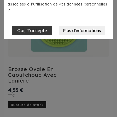
associées à l'utilisation de vos données personnelles
?
Brosse Ovale En
Caoutchouc Avec
Lanière
4,55 €
TTC
Rupture de stock