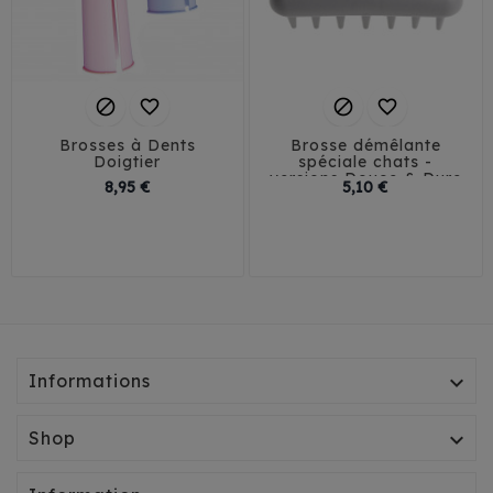




Brosses à Dents
Brosse démêlante
Doigtier
spéciale chats -
versions Douce & Dure
Prix
Prix
8,95 €
5,10 €
Soft
Hard
Informations

Shop
