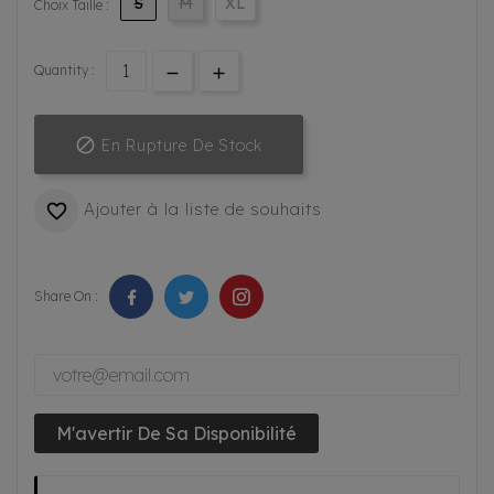
S
M
XL
Choix Taille :
Quantity :

En Rupture De Stock
Ajouter à la liste de souhaits

Share On :
M'avertir De Sa Disponibilité