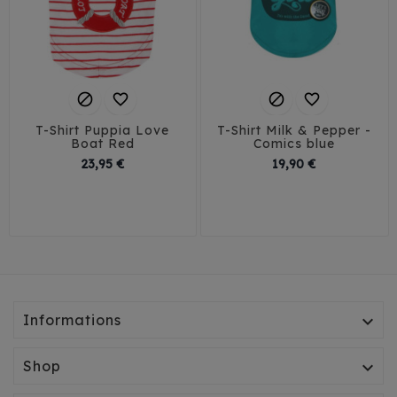




T-Shirt Puppia Love
T-Shirt Milk & Pepper -
Boat Red
Comics blue
Prix
Prix
23,95 €
19,90 €
XS
S
M
L
XL
XS
S
M
L
XL
Informations

Shop
