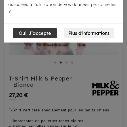
associées à l'utilisation de vos données personnelles
?
T-Shirt Milk & Pepper
- Bianca
27,20 €
TTC
T-Shirt vert créé spécialement pour les petits chiens
+ Impression en pailettes roses claires
+ Petites pampilles vertes sur le col