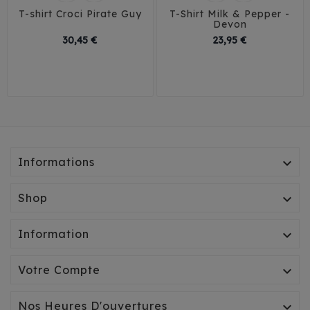
T-shirt Croci Pirate Guy
T-Shirt Milk & Pepper -
Devon
Prix
Prix
30,45 €
23,95 €
25
30
35
40
XS
M
XL
45
Informations

Shop

Information

Votre Compte

Nos Heures D'ouvertures
