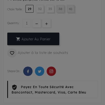
29
32
35
38
41
Choix Taille :
Quantity :

Ajouter Au Panier
Ajouter à la liste de souhaits

Share On :
Payez En Toute Sécurité Avec
Bancontact, Mastercard, Visa, Carte Bleu