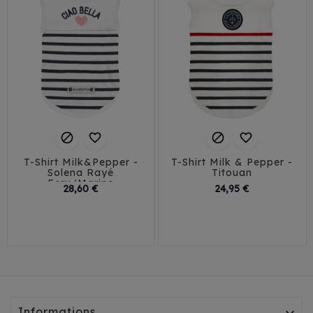




T-Shirt Milk&Pepper -
T-Shirt Milk & Pepper -
Solena Rayé
Titouan
Ecru/Marine
Prix
Prix
28,60 €
24,95 €
T23-26
T35-38
29
32
35
38
T29-32
T41-45
41
45
T35L-38L
Informations