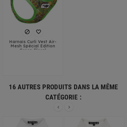


Harnais Curli Vest Air-
Mesh Spécial Edition
Green Floral
3XS
2XS
XS
S
M
L
16 AUTRES PRODUITS DANS LA MÊME
CATÉGORIE :

