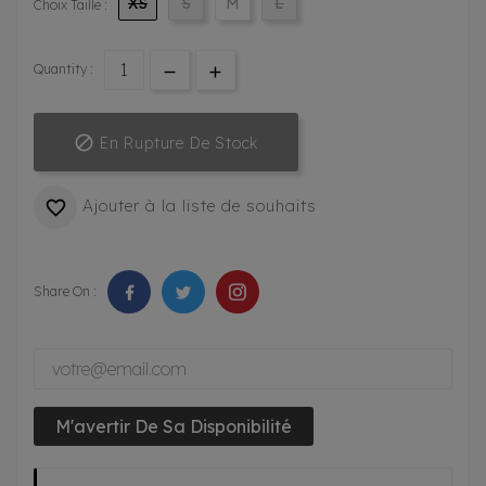
XS
S
M
L
Choix Taille :
Quantity :

En Rupture De Stock
Ajouter à la liste de souhaits

Share On :
M'avertir De Sa Disponibilité