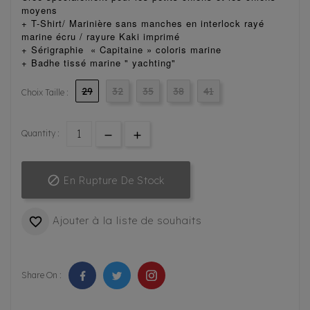
moyens
+ T-Shirt/ Marinière sans manches en interlock rayé
marine écru / rayure Kaki imprimé
+ Sérigraphie « Capitaine » coloris marine
+ Badhe tissé marine " yachting"
29
32
35
38
41
Choix Taille :
Quantity :

En Rupture De Stock
Ajouter à la liste de souhaits

Share On :