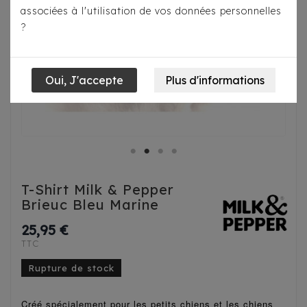
associées à l'utilisation de vos données personnelles
?
T-Shirt Milk & Pepper
Brieuc Bleu Marine
25,95 €
TTC
Rupture de stock
Créé spécialement pour les petits chiens et les chiens