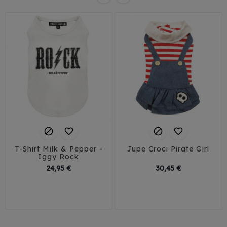




T-Shirt Milk & Pepper -
Jupe Croci Pirate Girl
Iggy Rock
Prix
Prix
24,95 €
30,45 €
T23-26
T35-38
25
30
35
40
T29-32
T41-45
45
T35L-38L