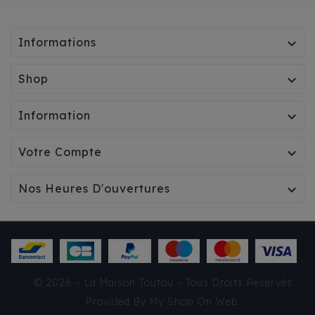
Informations

Shop

Information

Votre Compte

Nos Heures D'ouvertures

T-SHIRT MILK & PEPPER
© 2026 - La Maison Toutou - Tous Droits Réservés
BRIEUC BLEU MARINE
Provided By
My Shop On Web
.
25,95 €