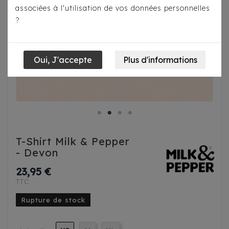
associées à l'utilisation de vos données personnelles
?
T-Shirt Milk & Pepper
- Devon
23,95 €
TTC
Rupture de stock