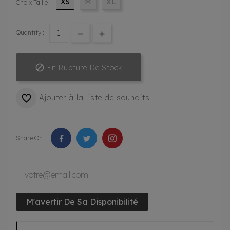
XS
M
XL
Choix Taille :
Quantity :

En Rupture De Stock
Ajouter à la liste de souhaits

Share On :
M'avertir De Sa Disponibilité