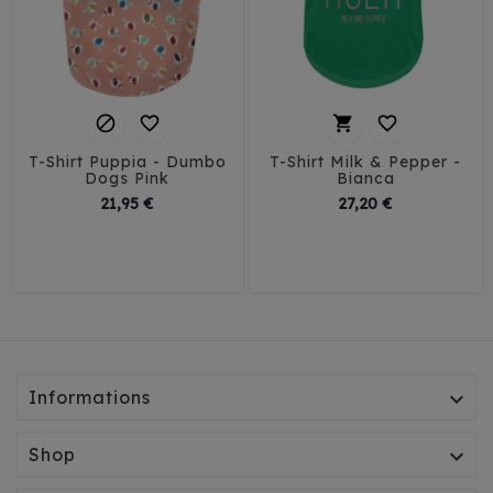




T-Shirt Puppia - Dumbo
T-Shirt Milk & Pepper -
Dogs Pink
Bianca
Prix
Prix
21,95 €
27,20 €
29
32
35
38
XS
S
M
L
XL
41
Informations

Shop
