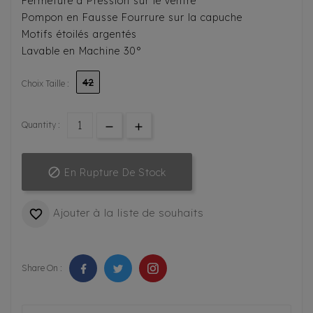
Fermeture à Pression sur le ventre
Pompon en Fausse Fourrure sur la capuche
Motifs étoilés argentés
Lavable en Machine 30°
42
Choix Taille :
Quantity :

En Rupture De Stock
Ajouter à la liste de souhaits

Share On :