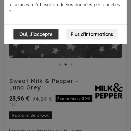
associées à l'utilisation de vos données personnelles
?
Sweat Milk & Pepper -
Luna Grey
23,96 €
34,23 €
Économisez 30%
TTC
Rupture de stock