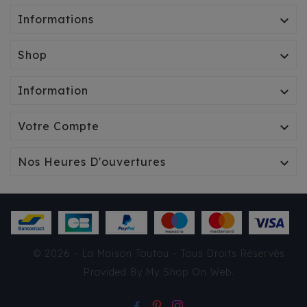
Informations

Shop

Information

Votre Compte

Nos Heures D'ouvertures

SWEAT MILK & PEPPER -
© 2026 - La Maison Toutou - Tous Droits Réservés
LUNA GREY
Provided By
My Shop On Web
.
23,96 €
34,23 €
TTC