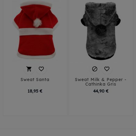




Sweat Santa
Sweat Milk & Pepper -
Cathinka Gris
Prix
Prix
18,95 €
44,90 €
26
29
32
35
30
35
40
45
38
41