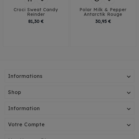
Croci Sweat Candy
Polar Milk & Pepper
Reinder
Antarctik Rouge
Prix
Prix
81,30 €
30,95 €
25
35
40
32
35
38
41
Informations

Shop

Information

Votre Compte
