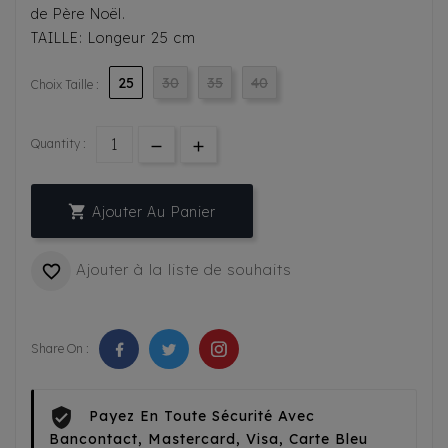
de Père Noël.
TAILLE: Longeur 25 cm
25
30
35
40
Choix Taille :
Quantity :

Ajouter Au Panier
Ajouter à la liste de souhaits

Share On :
Payez En Toute Sécurité Avec
Bancontact, Mastercard, Visa, Carte Bleu