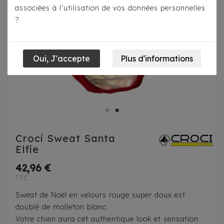
associées à l'utilisation de vos données personnelles
?
Croci Sweat Santa
Elfie
42,96 €
TTC
Sweat de Noël en velours rouge super doux est
doublé de molleton blanc.
Votre chien aura cet authentique look et sensation