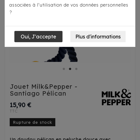
associées à l'utilisation de vos données personnelles
?
Jouet Milk&Pepper -
Santiago Pélican
15,90 €
TTC
Rupture de stock
Un doudou pélican en peluche douce avec