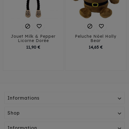




Jouet Milk & Pepper
Peluche Nöel Holly
Licorne Dorée
Bear
Prix
Prix
11,90 €
14,65 €
Informations

Shop

Information
