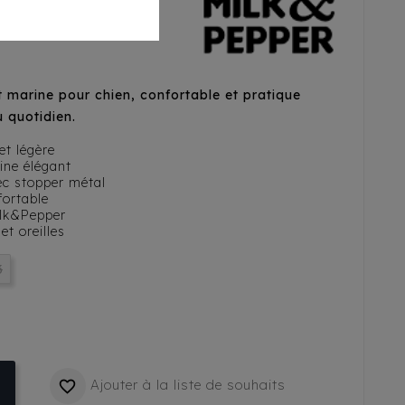
ru/Marine
t marine pour chien, confortable et pratique
 quotidien.
et légère
ine élégant
ec stopper métal
fortable
ilk&Pepper
et oreilles
3
Ajouter à la liste de souhaits
