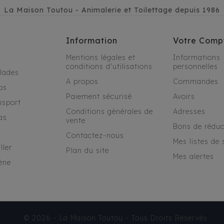
La Maison Toutou - Animalerie et Toilettage depuis 1986
Information
Votre Comp
Mentions légales et
Informations
conditions d'utilisations
personnelles
alades
A propos
Commandes
os
Paiement sécurisé
Avoirs
nsport
Conditions générales de
Adresses
as
vente
Bons de réduc
Contactez-nous
Mes listes de 
ller
Plan du site
Mes alertes
ène
© 2026 - La Maison Toutou - Tous Droits Réservés