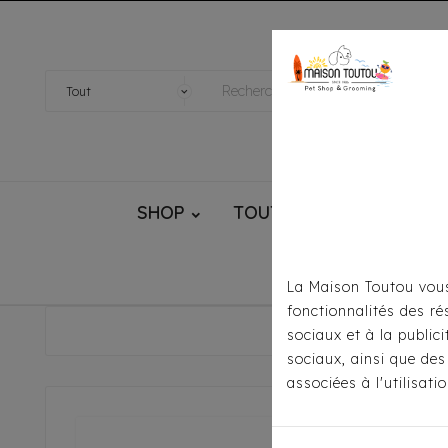
SHOP
TOUTOU® HANDMADE
La Maison Toutou vous
fonctionnalités des ré
Accueil
Pour S'
sociaux et à la public
sociaux, ainsi que des
associées à l'utilisat