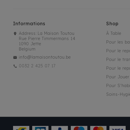
Informations
Shop
Address:
La Maison Toutou
À Table
Rue Pierre Timmermans 14
Pour les b
1090 Jette
Belgium
Pour le rep
info@lamaisontoutou.be
Pour le tra
0032 2 425 07 17
Pour le rep
Pour Jouer
Pour S'habi
Soins-Hygi