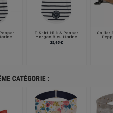
 Pepper
T-Shirt Milk & Pepper
Collier





Marine
Morgan Bleu Marine
Pepp
Prix
Prix
25,95 €
25-36
38
41
29
32
35
38
41
ÊME CATÉGORIE :