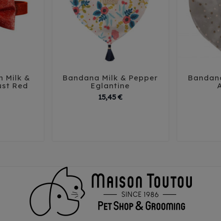
n Milk &
Bandana Milk & Pepper
Bandana





ust Red
Eglantine
rix
Prix
15,45 €
30
35
40
3