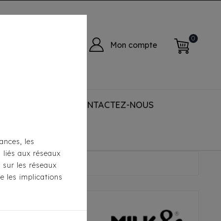
0
Mon compte
 ACCESSORIES
CONTACTEZ-NOUS
ances, les
s liés aux réseaux
 Rayé Ecru/Marine
s sur les réseaux
e les implications
lk&Pepper -