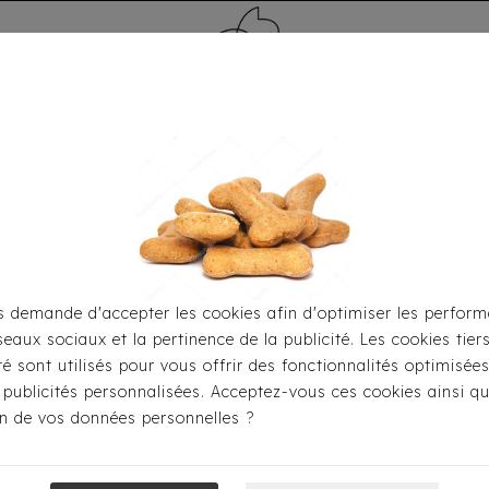
MÉDAILLE - PET ID TAG
TOILETTAGE
HOME
CARTES CADEAUX
 demande d'accepter les cookies afin d'optimiser les perform
seaux sociaux et la pertinence de la publicité. Les cookies tier
habiller
Accessoires
Snood Léger Milk&Pepper - Rowan
ité sont utilisés pour vous offrir des fonctionnalités optimisée
 publicités personnalisées. Acceptez-vous ces cookies ainsi qu
ion de vos données personnelles ?
Snood Léger Mi