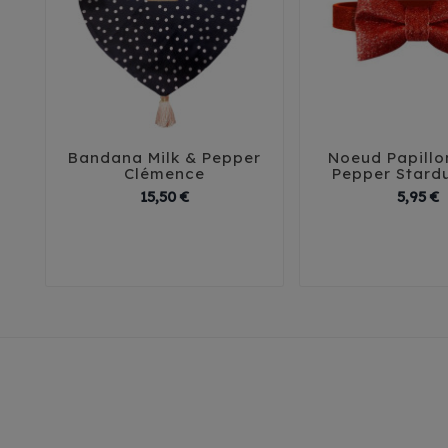
Bandana Milk & Pepper
Noeud Papillo





Clémence
Pepper Stard
Prix
P
15,50 €
5,95 €
30
35
40