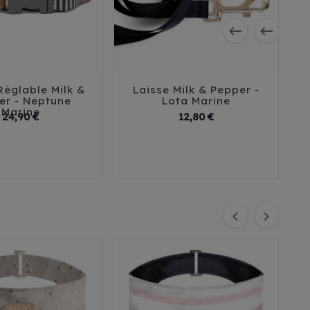


 Réglable Milk &
Laisse Milk & Pepper -





er - Neptune
Lota Marine
Marine
Prix
Prix
24,90 €
12,80 €
 cm
26-40 cm
35-53 cm

