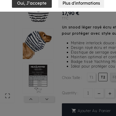
Rowan Rayé Ec
17,90 €
TTC
Un snood léger rayé écru e
pour protéger avec style au
Matière interlock douce 
Design rayé écru et mar
Élastique de serrage av
Maintien optimal et con
Badge tissé Yachting M
Idéal pour protéger cou 
T1
T2
T
Choix Taille :
Quantity :




Ajouter Au Panier