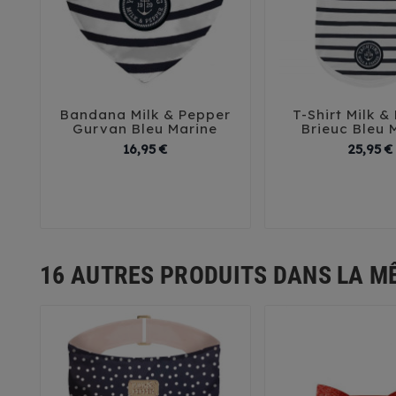
Bandana Milk & Pepper
T-Shirt Milk &





Gurvan Bleu Marine
Brieuc Bleu 
Prix
16,95 €
25,95 €
25
30
35
40
45
29
32
35
50
16 AUTRES PRODUITS DANS LA M