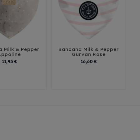
 Milk & Pepper
Bandana Milk & Pepper





Appoline
Gurvan Rose
Prix
Prix
11,95 €
16,60 €
0
35
40
30
35
40