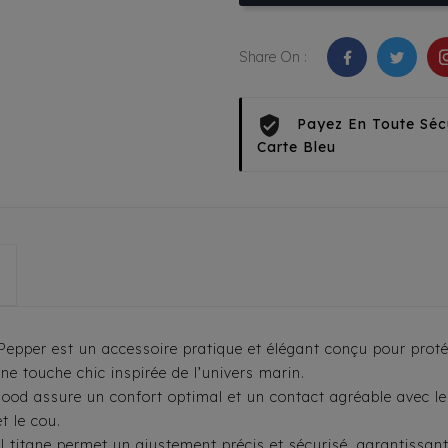
Share On :
Payez En Toute Séc
Carte Bleu
pper est un accessoire pratique et élégant conçu pour protége
e touche chic inspirée de l’univers marin.
nood assure un confort optimal et un contact agréable avec le p
t le cou.
l titane permet un ajustement précis et sécurisé, garantissant