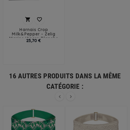


Harnais Crop
Milk&Pepper - Zelig
Marine/Ancre Blanche
Prix
25,70 €
32
35
41
44
16 AUTRES PRODUITS DANS LA MÊME
CATÉGORIE :

