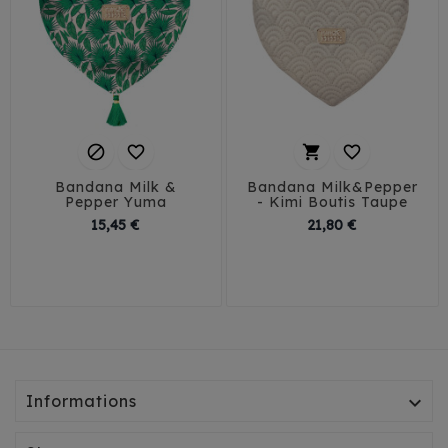




Bandana Milk &
Bandana Milk&Pepper
Pepper Yuma
- Kimi Boutis Taupe
Prix
Prix
15,45 €
21,80 €
30
35
40
45
30
35
40
50
Informations
