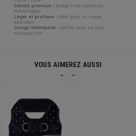
métal titane
Détails premium :
badge tissé signature
Milk&Pepper
Léger et pratique :
idéal pour un usage
quotidien
Design intemporel :
parfait pour un look
nautique chic
VOUS AIMEREZ AUSSI

