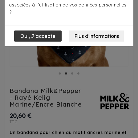
associées à l'utilisation de vos données personnelles
?
Bandana Milk&Pepper
- Rayé Kelig
Marine/Encre Blanche
20,60 €
TTC
Un bandana pour chien au motif ancres marine et