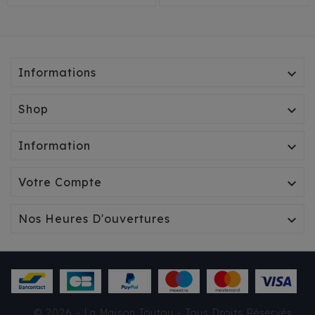
Informations

Shop

Information

Votre Compte

Nos Heures D'ouvertures

© 2026 - La Maison Toutou - Tous Droits Réservés