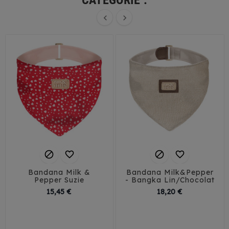
CATÉGORIE :






Bandana Milk &
Bandana Milk&Pepper
Pepper Suzie
- Bangka Lin/Chocolat
Prix
Prix
15,45 €
18,20 €
35
40
45
30
35
40
45