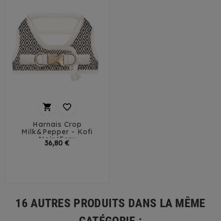


Harnais Crop
Milk&Pepper - Kofi
Noir/Ecru
Prix
36,80 €
32
35
41
44
16 AUTRES PRODUITS DANS LA MÊME