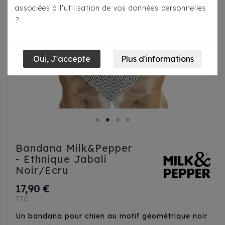
associées à l'utilisation de vos données personnelles
?
Bandana Milk&Pepper
- Ethnique Jabali
Noir/Ecru
17,90 €
TTC
Un bandana pour chien au motif géométrique noir