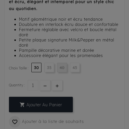
et écru, élégant et intemporel pour un style chic
au quotidien.
Motif géométrique noir et écru tendance
Doublure en interlock écru douce et confortable
Fermeture réglable avec velcro et boucle métal
doré
Petite plaque signature Milk&Pepper en métal
doré
Pampille décorative marine et dorée
Accessoire élégant pour les promenades
30
35
40
45
Choix Taille :
Quantity :

Ajouter Au Panier
Ajouter à la liste de souhaits
