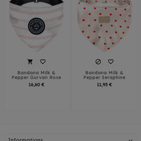




Bandana Milk &
Bandana Milk &
Pepper Gurvan Rose
Pepper Seraphine
Prix
Prix
16,60 €
11,95 €
30
35
40
30
35
40
Informations
