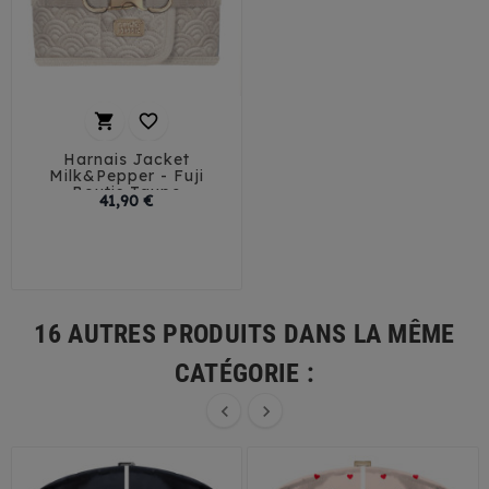


Harnais Jacket
Milk&Pepper - Fuji
Boutis Taupe
Prix
41,90 €
32
35
38
41
44
16 AUTRES PRODUITS DANS LA MÊME
CATÉGORIE :

