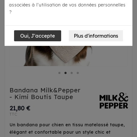
associées à l'utilisation de vos données personnelles
?
Bandana Milk&Pepper
- Kimi Boutis Taupe
21,80 €
TTC
Un bandana pour chien en tissu matelassé taupe,
élégant et confortable pour un style chic et