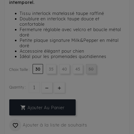
intemporel.
Tissu interlock matelassé taupe raffiné
Doublure en interlock taupe douce et
confortable
Fermeture réglable avec velcro et boucle métal
doré
Petite plaque signature Milk&Pepper en métal
doré
Accessoire élégant pour chien
Idéal pour les promenades quotidiennes
30
35
40
45
50
Choix Taille :
Quantity :

Ajouter Au Panier
Ajouter à la liste de souhaits
