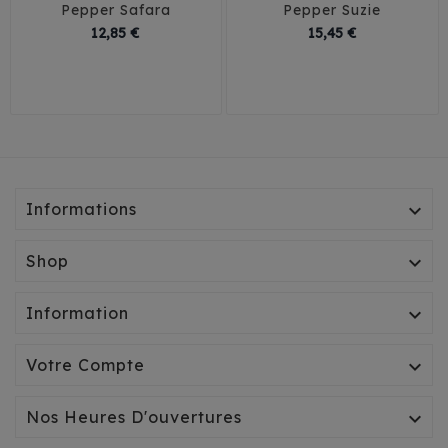
Pepper Safara
Pepper Suzie
Prix
Prix
12,85 €
15,45 €
35
40
35
40
45
Informations

Shop

Information

Votre Compte

Nos Heures D'ouvertures
