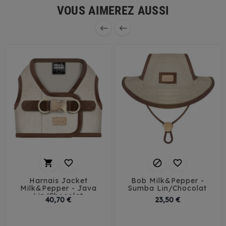
VOUS AIMEREZ AUSSI






Harnais Jacket
Bob Milk&Pepper -
Milk&Pepper - Java
Sumba Lin/Chocolat
Lin/Chocolat
Prix
Prix
40,70 €
23,50 €
32
35
38
41
T1
T2
T3
44