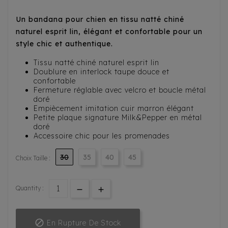
Un bandana pour chien en tissu natté chiné
naturel esprit lin, élégant et confortable pour un
style chic et authentique.
Tissu natté chiné naturel esprit lin
Doublure en interlock taupe douce et
confortable
Fermeture réglable avec velcro et boucle métal
doré
Empiècement imitation cuir marron élégant
Petite plaque signature Milk&Pepper en métal
doré
Accessoire chic pour les promenades
30
35
40
45
Choix Taille :
Quantity :

En Rupture De Stock