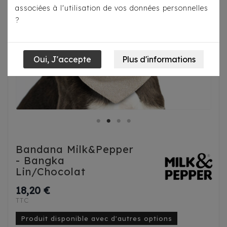
associées à l'utilisation de vos données personnelles
?
Bandana Milk&Pepper
- Bangka
Lin/Chocolat
18,20 €
TTC
Produit disponible avec d'autres options