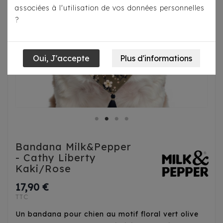
associées à l'utilisation de vos données personnelles
?
Bandana Milk&Pepper
- Cathy Liberty
Kaki/Rose
17,90 €
TTC
Un bandana pour chien au motif floral vert olive