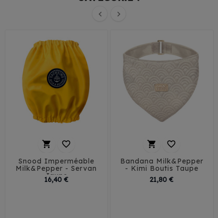






Snood Imperméable
Bandana Milk&Pepper
Milk&Pepper - Servan
- Kimi Boutis Taupe
Jaune
Prix
Prix
16,40 €
21,80 €
30
35
40
45
T1
T2
T3
50