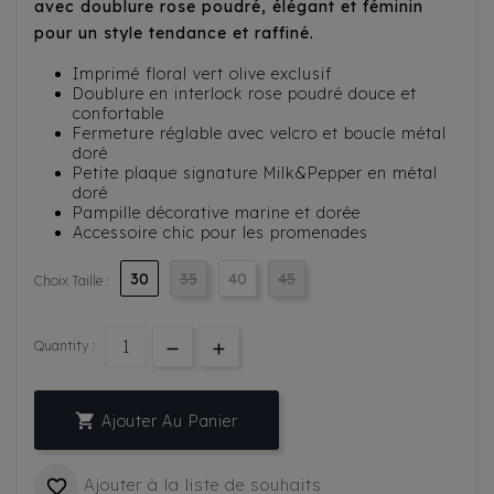
avec doublure rose poudré, élégant et féminin
pour un style tendance et raffiné.
Imprimé floral vert olive exclusif
Doublure en interlock rose poudré douce et
confortable
Fermeture réglable avec velcro et boucle métal
doré
Petite plaque signature Milk&Pepper en métal
doré
Pampille décorative marine et dorée
Accessoire chic pour les promenades
30
35
40
45
Choix Taille :
Quantity :

Ajouter Au Panier
Ajouter à la liste de souhaits
