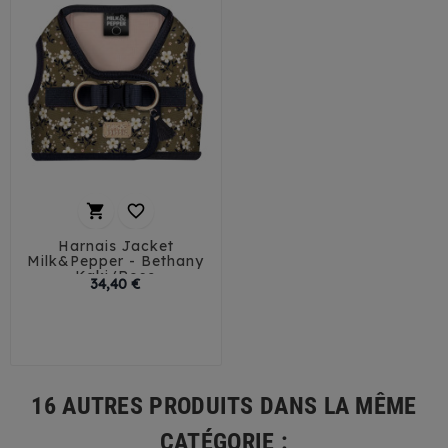


Harnais Jacket
Milk&Pepper - Bethany
Kaki/Rose
Prix
34,40 €
32
35
38
41
44
16 AUTRES PRODUITS DANS LA MÊME
CATÉGORIE :