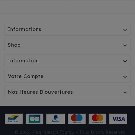
Informations

Shop

Information

Votre Compte

Nos Heures D'ouvertures

© 2026 - La Maison Toutou - Tous Droits Réservés