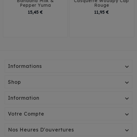
Bandana Milk &
Casquette Wouapy Cap
Pepper Yuma
Rouge
Prix
Prix
15,45 €
11,95 €
30
35
40
T0
T1
T2
T3
Informations

Shop

Information

Votre Compte

Nos Heures D'ouvertures
