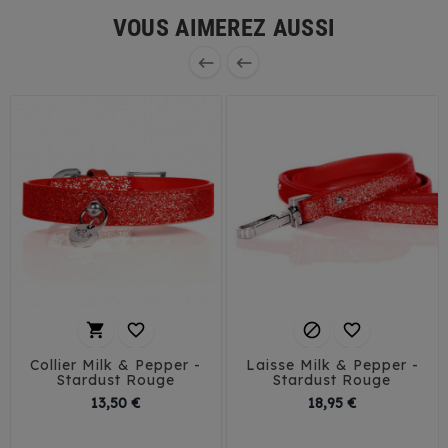
VOUS AIMEREZ AUSSI






Collier Milk & Pepper -
Laisse Milk & Pepper -
Stardust Rouge
Stardust Rouge
Prix
Prix
13,50 €
18,95 €
1,5 cm / 25 cm
120 / 1,5 cm
1,5 cm / 30 cm