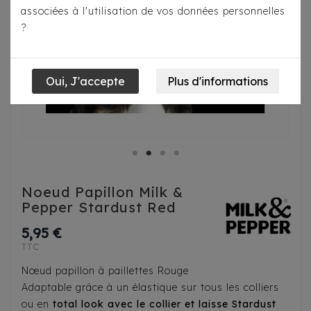
associées à l'utilisation de vos données personnelles
?
Noeud Papillon Milk &
Pepper Stardust Red
5,95 €
TTC
Nœud papillon à paillettes Rouge
Adaptable grâce à un élastique sur tous les colliers
ou en
total look avec le collier et laisse Stardust