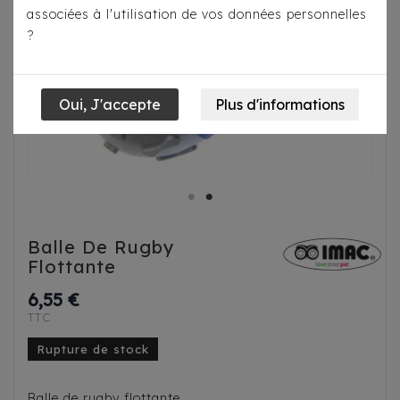
associées à l'utilisation de vos données personnelles
?
Balle De Rugby
Flottante
6,55 €
TTC
Rupture de stock
Balle de rugby flottante