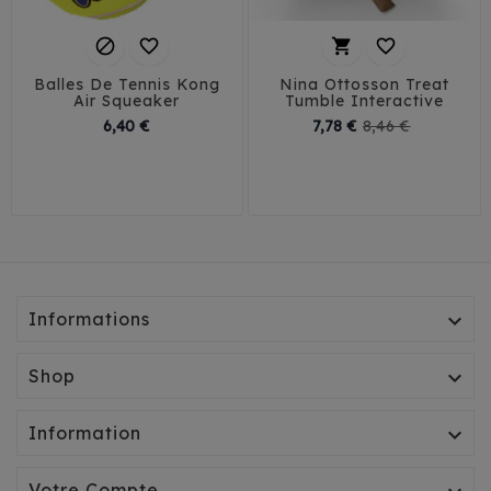




Balles De Tennis Kong
Nina Ottosson Treat
Air Squeaker
Tumble Interactive
Prix
Prix
Prix
6,40 €
7,78 €
8,46 €
de
XS
S
M
Petit
Grand
base
Informations

Shop

Information

Votre Compte