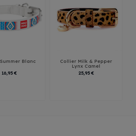
r Summer Blanc
Collier Milk & Pepper





Lynx Camel
1,5 cm / 25 cm
Prix
Prix
16,95 €
25,95 €
m / 19-25 cm
1,5 cm / 30 cm
m / 21-29 cm
2 cm / 35 cm
cm / 27-36 cm
2 cm / 40 cm
2 cm / 45 Cm