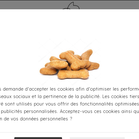
MÉDAILLE - PET ID TAG
TOILETTAGE
HOME
CARTES CADEAUX
 demande d'accepter les cookies afin d'optimiser les perform
seaux sociaux et la pertinence de la publicité. Les cookies tier
ueil
Pour Les Balades
Colliers
Collier Hunter® - Aal
ité sont utilisés pour vous offrir des fonctionnalités optimisée
 publicités personnalisées. Acceptez-vous ces cookies ainsi qu
ion de vos données personnelles ?
Collier Hunter®