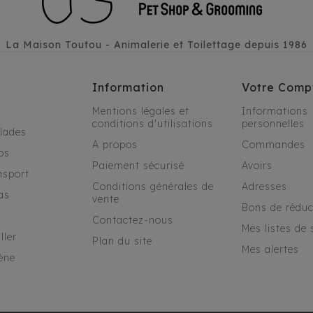
La Maison Toutou - Animalerie et Toilettage depuis 1986
Information
Votre Comp
Mentions légales et
Informations
conditions d'utilisations
personnelles
alades
A propos
Commandes
os
Paiement sécurisé
Avoirs
nsport
Conditions générales de
Adresses
as
vente
Bons de réduc
Contactez-nous
Mes listes de 
ller
Plan du site
Mes alertes
ène