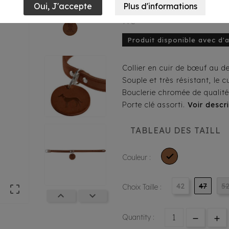
18,95 €
TTC
Produit disponible avec d'
Collier en cuir de bœuf au de
Souple et très résistant, le c
Bouclerie chromée de qualité
Porte clé assorti.
Voir descri
TABLEAU DES TAILL

Couleur :
42
47
5
Choix Taille :



Quantity :