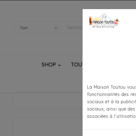
SHOP
TOUTOU® HANDMADE
La Maison Toutou vous
fonctionnalités des ré
Acc
sociaux et à la public
sociaux, ainsi que des
associées à l'utilisat