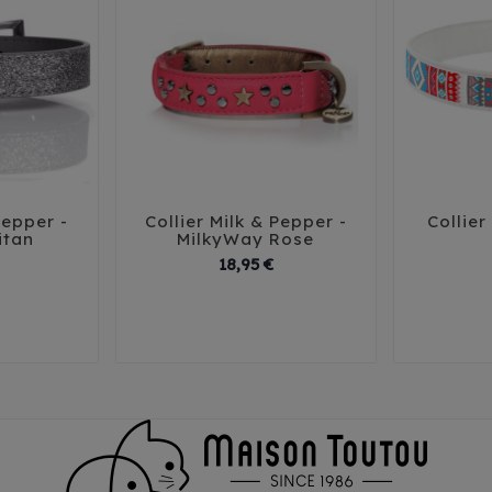
Pepper -
Collier Milk & Pepper -
Collie





itan
MilkyWay Rose
Prix
Prix
18,95 €
1 c
5 cm
1 c
0 cm
1,5 