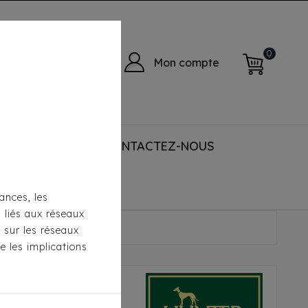
0
Mon compte
 ACCESSORIES
CONTACTEZ-NOUS
ances, les
s liés aux réseaux
borg
s sur les réseaux
e les implications
 - Aalborg