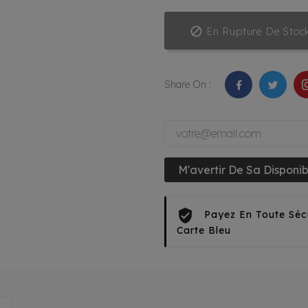

En Rupture De Stoc
Share On :
M'avertir De Sa Disponibi
Payez En Toute Séc
Carte Bleu