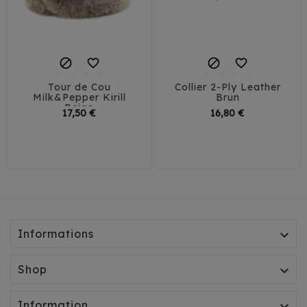




Tour de Cou
Collier 2-Ply Leather
Milk&Pepper Kirill
Brun
Beige
Prix
Prix
17,50 €
16,80 €
20-24 cm
25-30 cm
1,5 cm / 27-35 cm
28-33 cm
2 cm / 32-40 cm
Informations

Shop

Information
