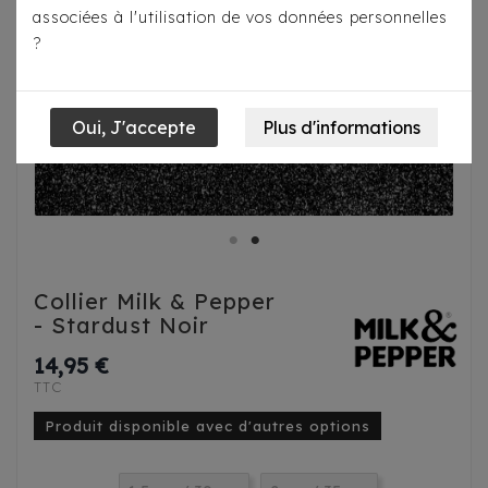
associées à l'utilisation de vos données personnelles
?
Collier Milk & Pepper
- Stardust Noir
14,95 €
TTC
Produit disponible avec d'autres options