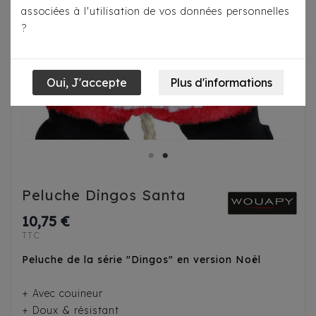
associées à l'utilisation de vos données personnelles
?
Peluche Dingos Santa
10,75 €
TTC
Peluche de la série "Dingos" en version Noël
+ Avec couineur
+ Doux & résistant