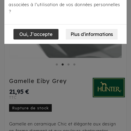
associées à l'utilisation de vos données personnelles
?
Gamelle Eiby Grey
21,95 €
TTC
Rupture de stock
Gamelle en ceramique Chic et élégante aux design