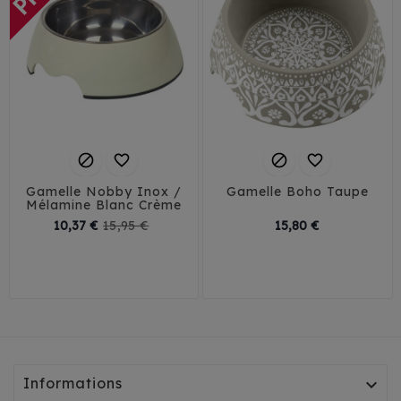




Gamelle Nobby Inox /
Gamelle Boho Taupe
Mélamine Blanc Crème
Prix
Prix
Prix
10,37 €
15,95 €
15,80 €
de
S
M
base
Informations
