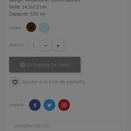
Design tendance et contemporain
Taille: 14,2x7,3 cm
Capacité: 520 ml

Couleur :
Quantity :

En Rupture De Stock
Ajouter à la liste de souhaits

Share On :